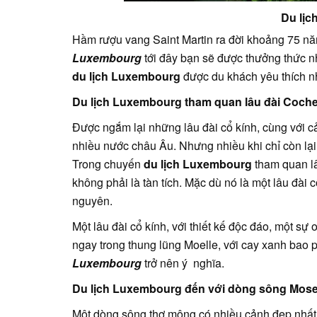
Du lị
Hầm rượu vang Saint Martin ra đời khoảng 75 n
Luxembourg
tới đây bạn sẽ được thưởng thức n
du lịch Luxembourg
được du khách yêu thích n
Du lịch Luxembourg tham quan lâu đài Coch
Được ngắm lại những lâu đài cổ kính, cùng với c
nhiều nước châu Âu. Nhưng nhiều khi chỉ còn lại
Trong chuyến
du lịch Luxembourg
tham quan lâ
không phải là tàn tích. Mặc dù nó là một lâu đài
nguyên.
Một lâu đài cổ kính, với thiết kế độc đáo, một s
ngay trong thung lũng Moelle, với cay xanh bao 
Luxembourg
trở nên ý nghĩa.
Du lịch Luxembourg đến với dòng sông Mose
Một dòng sông thơ mộng có nhiều cảnh đẹp nhấ