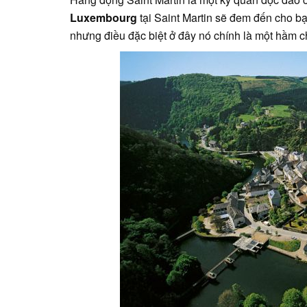
Luxembourg
tại Saint Martin sẽ đem đến cho b
nhưng điều đặc biệt ở đây nó chính là một hầm c