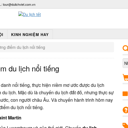
L:
tour@dulichviet.com.vn
ỘI
KINH NGHIỆM HAY
g điểm du lịch nổi tiếng
 du lịch nổi tiếng
danh nổi tiếng, thực hiện niềm mơ ước được du lịch
 du lịch. Mặc dù là chuyến du lịch đắt đỏ, nhưng thực sự
 nước, con người châu Âu. Và chuyến hành trình hôm nay
iểm du lịch nổi tiếng.
int Martin
 của Luxembourg và của thế giới. Chuyến
du lịch