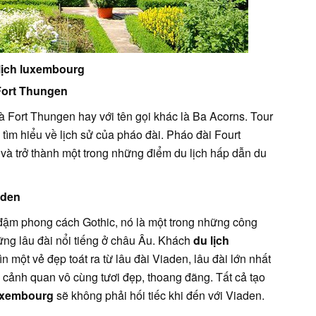
lịch luxembourg
Fort Thungen
à Fort Thungen hay với tên gọi khác là Ba Acorns. Tour
tìm hiểu về lịch sử của pháo đài. Pháo đài Fourt
 và trở thành một trong những điểm du lịch hấp dẫn du
aden
 đậm phong cách Gothic, nó là một trong những công
hững lâu đài nổi tiếng ở châu Âu. Khách
du lịch
 một vẻ đẹp toát ra từ lâu đài Viaden, lâu đài lớn nhất
 cảnh quan vô cùng tươi đẹp, thoang đãng. Tất cả tạo
uxembourg
sẽ không phải hối tiếc khi đến với Viaden.