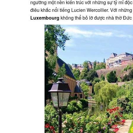
ngưỡng một nền kiến trúc với những sự tỷ mỉ độc 
điêu khắc nổi tiếng Lucien Wercollier. Với nhữn
Luxembourg
không thể bỏ lỡ được nhà thờ Đức