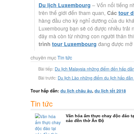
Du lịch Luxembourg
– Vốn nổi tiếng n
trên thế giới đến tham quan,
Các
tour 
hàng đầu cho kỳ nghỉ dưỡng của du khá
Luxembourg bạn sẽ có được nhiều trải 
đây mà còn từ những con người thân t
trình
tour Luxembourg
đang được mở 
chuyên mục
Tin tức
Bài tiếp:
Du lịch Malaysia những điểm đến hấp dẫ
Bài trước:
Du lịch Lào những điểm du lịch hấp dẫn
Tour hấp dẫn:
du lịch châu âu
,
du lịch tết 2018
Tin tức
Văn hóa ẩm thực chay độc đáo tạ
các đền thờ Ấn Độ