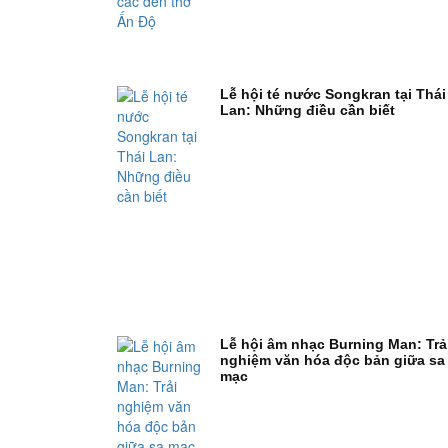
Lễ hội té nước Songkran tại Thái
Lan: Những điều cần biết
Lễ hội âm nhạc Burning Man: Trả
nghiệm văn hóa độc bản giữa sa
mạc