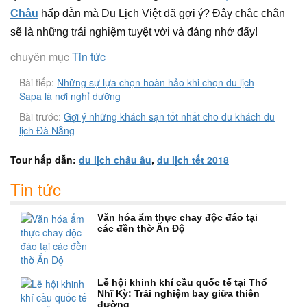
Châu
hấp dẫn mà Du Lịch Việt đã gợi ý? Đây chắc chắn
sẽ là những trải nghiệm tuyệt vời và đáng nhớ đấy!
chuyên mục
Tin tức
Bài tiếp:
Những sự lựa chọn hoàn hảo khi chọn du lịch
Sapa là nơi nghỉ dưỡng
Bài trước:
Gợi ý những khách sạn tốt nhất cho du khách du
lịch Đà Nẵng
Tour hấp dẫn:
du lịch châu âu
,
du lịch tết 2018
Tin tức
Văn hóa ẩm thực chay độc đáo tại
các đền thờ Ấn Độ
Lễ hội khinh khí cầu quốc tế tại Thổ
Nhĩ Kỳ: Trải nghiệm bay giữa thiên
đường