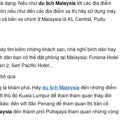
 đa dạng. Nếu như
du lịch Malaysia
tới các địa điểm
, còn nếu như đến các địa điểm xa thì hãy sử dụng máy
m và bến xe chính ở Malaysia là KL Central, Pudu
 hãy tìm kiếm những khách sạn, nhà nghỉ bình dân hay
nh dân bạn có thể đặt phòng tại Malaysia: Furama Hotel
wn 2, Seri Pacific Hotel…
 bỏ qua
ng ta khám phá. Hãy
du lịch Malaysia
đến những điểm
với thủ đô Kuala Lumpur để tham tham quan tháp đôi
iáo; đến với đảo Penang để tham quan thị trấn cổ
laysia
đến thành phố Putrajaya tham quan những công