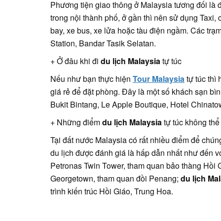
Phương tiện giao thông ở Malaysia tương đối là
trong nội thành phố, ở gần thì nên sử dụng Taxi
bay, xe bus, xe lửa hoặc tàu điện ngầm. Các trạ
Station, Bandar Tasik Selatan.
+ Ở đâu khi đi
du lịch Malaysia
tự túc
Nếu như bạn thực hiện
Tour Malaysia
tự túc thì
giá rẻ để đặt phòng. Đây là một số khách sạn bì
Bukit Bintang, Le Apple Boutique, Hotel Chinato
+ Những điểm
du lịch Malaysia
tự túc không thể
Tại đất nước Malaysia có rất nhiều điểm để chú
du lịch được đánh giá là hấp dẫn nhất như đến 
Petronas Twin Tower, tham quan bảo thàng Hồi G
Georgetown, tham quan đồi Penang;
du lịch Ma
trình kiến trúc Hồi Giáo, Trung Hoa.