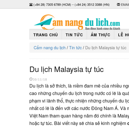
(+84 28) 7305 6789 (HCM)
–
(+84 24) 3512 3388 (HN)
EMAI
TRANG CHỦ
TIN TỨC
ẨM THỰC
LỄ H
Cẩm nang du lịch
/
Tin tức
/
Du lịch Malaysia tự túc
Du lịch Malaysia tự túc
30/11/18
Du lịch là sở thích, là niềm đam mê của nhiều ngư
cao những chuyến du lịch trong nước có lẽ là qu
phạm vi lãnh thổ, thực nhiện những chuyến du lị
nhất có lẽ là đến với các nước Đông Nam Á. Và m
Việt Nam tham quan hàng năm đó chính là Mala
hoặc tự túc. Bài viết này sẽ chia sẻ kinh nghiệm