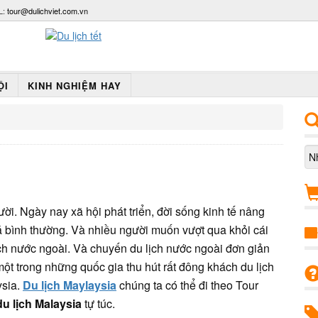
L:
tour@dulichviet.com.vn
ỘI
KINH NGHIỆM HAY
ời. Ngày nay xã hội phát triển, đời sống kinh tế nâng
á bình thường. Và nhiều người muốn vượt qua khỏi cái
ch nước ngoài. Và chuyến du lịch nước ngoài đơn giản
ột trong những quốc gia thu hút rất đông khách du lịch
ysia.
Du lịch Maylaysia
chúng ta có thể đi theo Tour
du lịch Malaysia
tự túc.