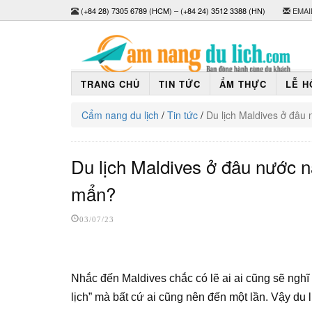
(+84 28) 7305 6789 (HCM)
–
(+84 24) 3512 3388 (HN)
EMAI
TRANG CHỦ
TIN TỨC
ẨM THỰC
LỄ H
Cẩm nang du lịch
/
Tin tức
/
Du lịch Maldives ở đâu
Du lịch Maldives ở đâu nước n
mẩn?
03/07/23
Nhắc đến Maldives chắc có lẽ ai ai cũng sẽ ngh
lịch” mà bất cứ ai cũng nên đến một lần. Vậy du