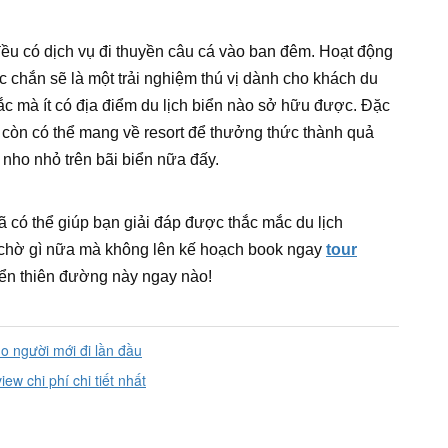
đều có dịch vụ đi thuyền câu cá vào ban đêm. Hoạt động
 chắn sẽ là một trải nghiệm thú vị dành cho khách du
sắc mà ít có địa điểm du lịch biển nào sở hữu được. Đặc
n còn có thể mang về resort để thưởng thức thành quả
nho nhỏ trên bãi biển nữa đấy.
 có thể giúp bạn giải đáp được thắc mắc du lịch
 chờ gì nữa mà không lên kế hoạch book ngay
tour
iển thiên đường này ngay nào!
o người mới đi lần đầu
ew chi phí chi tiết nhất