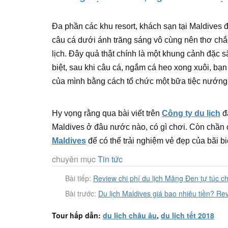
Đa phần các khu resort, khách sạn tại Maldives 
câu cá dưới ánh trăng sáng vô cùng nên thơ chắc
lịch. Đây quả thật chính là một khung cảnh đặc 
biệt, sau khi câu cá, ngắm cá heo xong xuôi, bạ
của mình bằng cách tổ chức một bữa tiệc nướng 
Hy vọng rằng qua bài viết trên
Công ty du lịch
đã
Maldives ở đâu nước nào, có gì chơi. Còn chần
Maldives
để có thể trải nghiệm vẻ đẹp của bãi b
chuyên mục
Tin tức
Bài tiếp:
Review chi phí du lịch Măng Đen tự túc ch
Bài trước:
Du lịch Maldives giá bao nhiêu tiền? Revi
Tour hấp dẫn:
du lịch châu âu
,
du lịch tết 2018