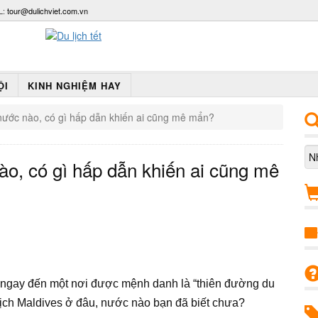
L:
tour@dulichviet.com.vn
ỘI
KINH NGHIỆM HAY
 nước nào, có gì hấp dẫn khiến ai cũng mê mẩn?
ào, có gì hấp dẫn khiến ai cũng mê
ĩ ngay đến một nơi được mệnh danh là “thiên đường du
 lịch Maldives ở đâu, nước nào bạn đã biết chưa?