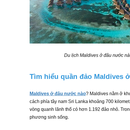
Du lịch Maldives ở đâu nước nà
Tìm hiểu quần đảo Maldives 
Maldives ở đâu nước nào
? Maldives nằm ở kh
cách phía tây nam Sri Lanka khoảng 700 kilomet
vòng quanh lãnh thổ có hơn 1.192 đảo nhỏ. Tron
phương sinh sống.