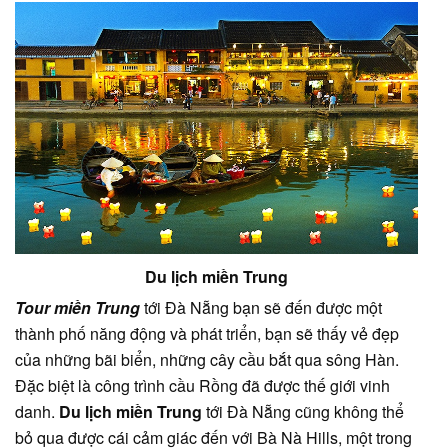
Du lịch miền Trung
Tour miền Trung
tới Đà Nẵng bạn sẽ đến được một
thành phố năng động và phát triển, bạn sẽ thấy vẻ đẹp
của những bãi biển, những cây cầu bắt qua sông Hàn.
Đặc biệt là công trình cầu Rồng đã được thế giới vinh
danh.
Du lịch miền Trung
tới Đà Nẵng cũng không thể
bỏ qua được cái cảm giác đến với Bà Nà Hills, một trong