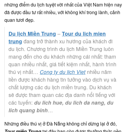
những điểm du lịch tuyệt vời nhất của Việt Nam hiện nay
đã được đầu tư rất nhiều, với không khí trong lành, cảnh
quan tươi đẹp.
Du lịch Miền Trung
–
Tour du lich mien
trung
đang trở thành xu hướng của khách đi
du lịch. Chương trình du lịch Miền Trung luôn
mang đến cho du khách những cái nhất: tham
quan nhiều nhất, giá tiết kiệm nhất, hành trình
thú vị nhất…
Cong ty du lich Viet
nhiều năm
liền được khách hàng tin tưởng vào dịch vụ và
chất lượng các du lịch miền trung. Du khách
sẽ được tham quan các địa danh nổi tiếng với
các tuyến:
du lich hue, du lich da nang, du
lich quang binh
…
Những điều thú vị ở Đà Nẵng không chỉ dừng lại ở đó,
Tour miền Trung
tại đây bạn còn được thưởng thức nền