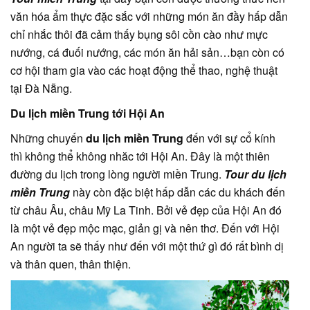
văn hóa ẩm thực đặc sắc với những món ăn đầy hấp dẫn
chỉ nhắc thôi đã cảm thấy bụng sôi cồn cào như mực
nướng, cá đuối nướng, các món ăn hải sản…bạn còn có
cơ hội tham gia vào các hoạt động thể thao, nghệ thuật
tại Đà Nẵng.
Du lịch miền Trung tới Hội An
Những chuyến
du lịch miền Trung
đến với sự cổ kính
thì không thể không nhăc tới Hội An. Đây là một thiên
đường du lịch trong lòng người miền Trung.
Tour du lịch
miền Trung
này còn đặc biệt hấp dẫn các du khách đến
từ châu Âu, châu Mỹ La Tinh. Bởi vẻ đẹp của Hội An đó
là một vẻ đẹp mộc mạc, giản gị và nên thơ. Đến với Hội
An người ta sẽ thấy như đến với một thứ gì đó rất bình dị
và thân quen, thân thiện.