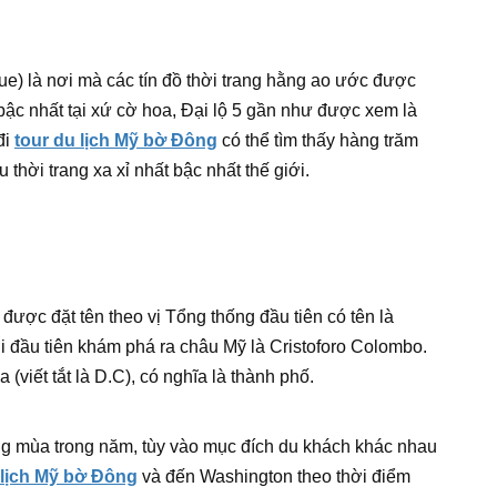
enue) là nơi mà các tín đồ thời trang hằng ao ước được
bậc nhất tại xứ cờ hoa, Đại lộ 5 gần như được xem là
đi
tour du lịch Mỹ bờ Đông
có thể tìm thấy hàng trăm
thời trang xa xỉ nhất bậc nhất thế giới.
được đặt tên theo vị Tổng thống đầu tiên có tên là
 đầu tiên khám phá ra châu Mỹ là Cristoforo Colombo.
 (viết tắt là D.C), có nghĩa là thành phố.
ừng mùa trong năm, tùy vào mục đích du khách khác nhau
 lịch Mỹ bờ Đông
và đến Washington theo thời điểm