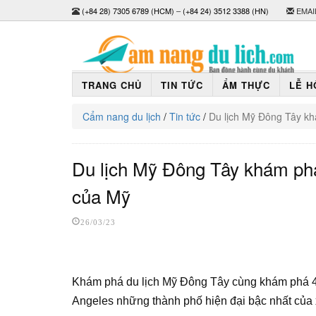
(+84 28) 7305 6789 (HCM)
–
(+84 24) 3512 3388 (HN)
EMAI
TRANG CHỦ
TIN TỨC
ẨM THỰC
LỄ H
Cẩm nang du lịch
/
Tin tức
/
Du lịch Mỹ Đông Tây kh
Du lịch Mỹ Đông Tây khám phá 
của Mỹ
26/03/23
Khám phá du lịch Mỹ Đông Tây cùng khám phá 4
Angeles những thành phố hiện đại bậc nhất của