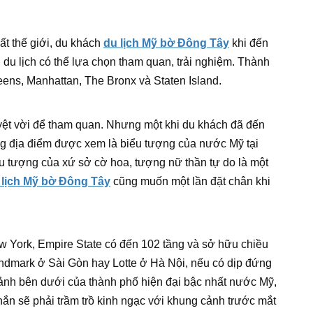
ất thế giới, du khách
du lịch Mỹ bờ Đông Tây
khi đến
du lịch có thể lựa chọn tham quan, trải nghiệm. Thành
ens, Manhattan, The Bronx và Staten Island.
yệt vời để tham quan. Nhưng một khi du khách đã đến
g địa điểm được xem là biểu tượng của nước Mỹ tại
ểu tượng của xứ sở cờ hoa, tượng nữ thần tự do là một
 lịch Mỹ bờ Đông Tây
cũng muốn một lần đặt chân khi
ew York, Empire State có đến 102 tầng và sở hữu chiều
ndmark ở Sài Gòn hay Lotte ở Hà Nội, nếu có dịp đứng
ảnh bên dưới của thành phố hiện đại bậc nhất nước Mỹ,
ắn sẽ phải trầm trồ kinh ngạc với khung cảnh trước mắt