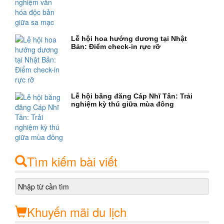
Lễ hội hoa hướng dương tại Nhật
Bản: Điểm check-in rực rỡ
Lễ hội băng đăng Cáp Nhĩ Tân: Trải
nghiệm kỳ thú giữa mùa đông
Tìm kiếm bài viết
Khuyến mãi du lịch