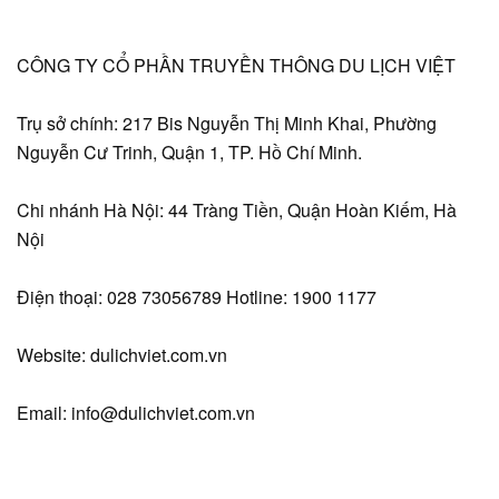
CÔNG TY CỔ PHẦN TRUYỀN THÔNG DU LỊCH VIỆT
Trụ sở chính: 217 Bis Nguyễn Thị Minh Khai, Phường
Nguyễn Cư Trinh, Quận 1, TP. Hồ Chí Minh.
Chi nhánh Hà Nội: 44 Tràng Tiền, Quận Hoàn Kiếm, Hà
Nội
Điện thoại: 028 73056789 Hotline: 1900 1177
Website: dulichviet.com.vn
Email: info@dulichviet.com.vn