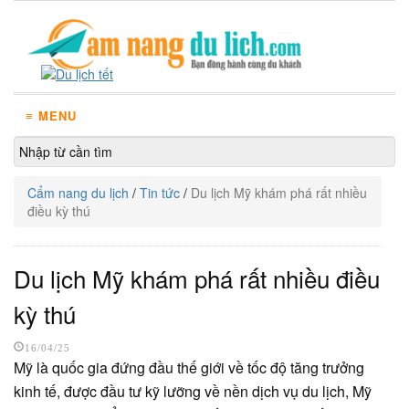
≡ MENU
Cẩm nang du lịch
/
Tin tức
/
Du lịch Mỹ khám phá rất nhiều
điều kỳ thú
Du lịch Mỹ khám phá rất nhiều điều
kỳ thú
16/04/25
Mỹ là quốc gia đứng đầu thế giới về tốc độ tăng trưởng
kinh tế, được đầu tư kỹ lưỡng về nền dịch vụ du lịch, Mỹ