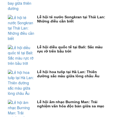
Lễ hội té nước Songkran tại Thái Lan:
Những điều cần biết
Lễ hội diều quốc tế tại Bali: Sắc màu
rực rỡ trên bầu trời
Lễ hội hoa tulip tại Hà Lan: Thiên
đường sắc màu giữa lòng châu Âu
Lễ hội âm nhạc Burning Man: Trải
nghiệm văn hóa độc bản giữa sa mạc