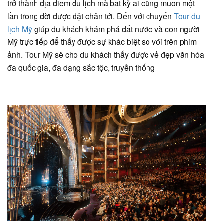
trở thành địa điểm du lịch mà bất kỳ ai cũng muốn một
lần trong đời được đặt chân tới. Đến với chuyến
Tour du
lịch Mỹ
giúp du khách khám phá đất nước và con người
Mỹ trực tiếp để thấy được sự khác biệt so với trên phim
ảnh. Tour Mỹ sẽ cho du khách thấy được vẻ đẹp văn hóa
đa quốc gia, đa dạng sắc tộc, truyền thống