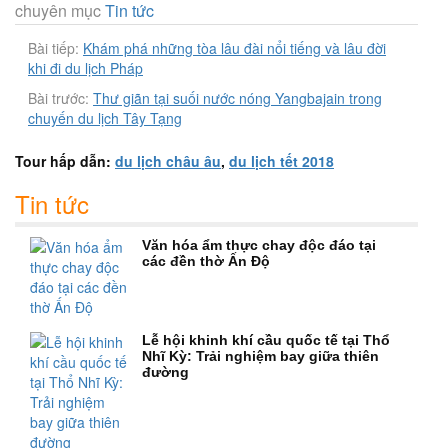
chuyên mục
Tin tức
Bài tiếp:
Khám phá những tòa lâu đài nổi tiếng và lâu đời
khi đi du lịch Pháp
Bài trước:
Thư giãn tại suối nước nóng Yangbajain trong
chuyến du lịch Tây Tạng
Tour hấp dẫn:
du lịch châu âu
,
du lịch tết 2018
Tin tức
Văn hóa ẩm thực chay độc đáo tại
các đền thờ Ấn Độ
Lễ hội khinh khí cầu quốc tế tại Thổ
Nhĩ Kỳ: Trải nghiệm bay giữa thiên
đường