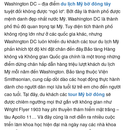
Washington DC – địa điểm
du lịch Mỹ bờ đông tây
tuyệt đối không được “ngó lơ”. Bởi đây là thành phố được
mệnh danh đẹp nhất nước Mỹ. Washington DC là thành
phố thủ đô quan trọng tại Mỹ. Tuy diện tích thành phố
không rộng lớn như ở các quốc gia khác, nhưng
Washington DC luôn khiến du khách các tour du lịch Mỹ
phấn khích tột độ khi đặt chân đến đây.Bảo tàng Hàng
không và Không gian Quốc gia chính là một trong những
điểm dừng chân hấp dẫn hàng triệu lượt khách du lịch
Mỹ mỗi năm đến Washington. Bảo tàng thuộc Viện
Smithsonian, cung cấp dồi dào các hoạt động thực hành
dành cho người dân mọi lứa tuổi từ trẻ em cho đến người
cao tuổi. Tại đây, du khách các
tour Mỹ bờ đông
sẽ
được chiêm ngưỡng mọi thứ gắn với không gian như
Wright Flyer 1903 hay phi thuyền thám hiểm mặt trăng –
tàu Apollo 11… Và đây cũng là nơi diễn ra nhiều cuộc
triển lãm khoa học hiện đại mà ngày nay các nhà khoa