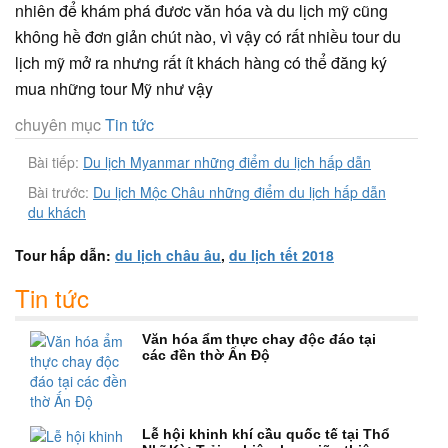
nhiên để khám phá đươc văn hóa và du lịch mỹ cũng
không hề đơn giản chút nào, vì vậy có rất nhiều tour du
lịch mỹ mở ra nhưng rất ít khách hàng có thể đăng ký
mua những tour Mỹ như vậy
chuyên mục
Tin tức
Bài tiếp:
Du lịch Myanmar những điểm du lịch hấp dẫn
Bài trước:
Du lịch Mộc Châu những điểm du lịch hấp dẫn
du khách
Tour hấp dẫn:
du lịch châu âu
,
du lịch tết 2018
Tin tức
Văn hóa ẩm thực chay độc đáo tại
các đền thờ Ấn Độ
Lễ hội khinh khí cầu quốc tế tại Thổ