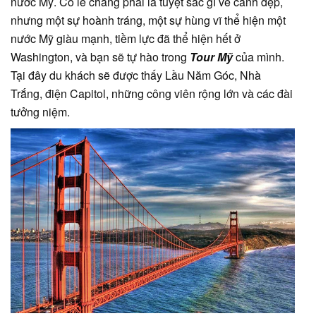
nước Mỹ. Có lẽ chẳng phải là tuyệt sắc gì về cảnh đẹp,
nhưng một sự hoành tráng, một sự hùng vĩ thể hiện một
nước Mỹ giàu mạnh, tiềm lực đã thể hiện hết ở
Washington, và bạn sẽ tự hào trong
Tour Mỹ
của mình.
Tại đây du khách sẽ được thấy Lầu Năm Góc, Nhà
Trắng, điện Capitol, những công viên rộng lớn và các đài
tưởng niệm.