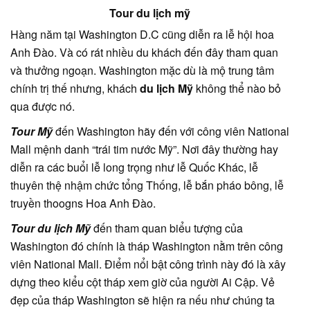
Tour du lịch mỹ
Hàng năm tại Washington D.C cũng diễn ra lễ hội hoa
Anh Đào. Và có rát nhiều du khách đến đây tham quan
và thưởng ngoạn. Washington mặc dù là mộ trung tâm
chính trị thế nhưng, khách
du lịch Mỹ
không thể nào bỏ
qua được nó.
Tour Mỹ
đến Washington hãy đến với công viên National
Mall mệnh danh “trái tim nước Mỹ”. Nơi đây thường hay
diễn ra các buổi lễ long trọng như lễ Quốc Khác, lễ
thuyên thệ nhậm chức tổng Thống, lễ bắn pháo bông, lễ
truyền thoogns Hoa Anh Đào.
Tour du lịch Mỹ
đến tham quan biểu tượng của
Washington đó chính là tháp Washington nằm trên công
viên National Mall. Điểm nổi bật công trình này đó là xây
dựng theo kiểu cột tháp xem giờ của người Ai Cập. Vẻ
đẹp của tháp Washington sẽ hiện ra nếu như chúng ta