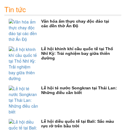
Tin tức
Văn hóa ẩm thực chay độc đáo tại
các đền thờ Ấn Độ
Lễ hội khinh khí cầu quốc tế tại Thổ
Nhĩ Kỳ: Trải nghiệm bay giữa thiên
đường
Lễ hội té nước Songkran tại Thái Lan:
Những điều cần biết
Lễ hội diều quốc tế tại Bali: Sắc màu
rực rỡ trên bầu trời