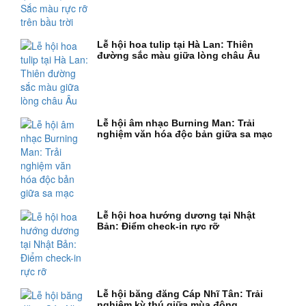
Lễ hội hoa tulip tại Hà Lan: Thiên
đường sắc màu giữa lòng châu Âu
Lễ hội âm nhạc Burning Man: Trải
nghiệm văn hóa độc bản giữa sa mạc
Lễ hội hoa hướng dương tại Nhật
Bản: Điểm check-in rực rỡ
Lễ hội băng đăng Cáp Nhĩ Tân: Trải
nghiệm kỳ thú giữa mùa đông