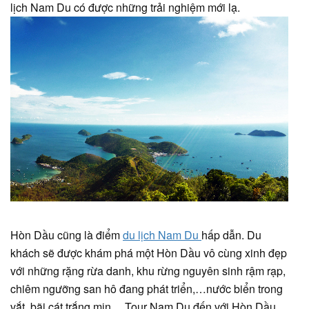
lịch Nam Du có được những trải nghiệm mới lạ.
Hòn Dầu cũng là điểm
du lịch Nam Du
hấp dẫn. Du
khách sẽ được khám phá một Hòn Dầu vô cùng xinh đẹp
với những rặng rừa danh, khu rừng nguyên sinh rậm rạp,
chiêm ngưỡng san hô đang phát triển,…nước biển trong
vắt, bãi cát trắng mịn… Tour Nam Du đến với Hòn Dầu