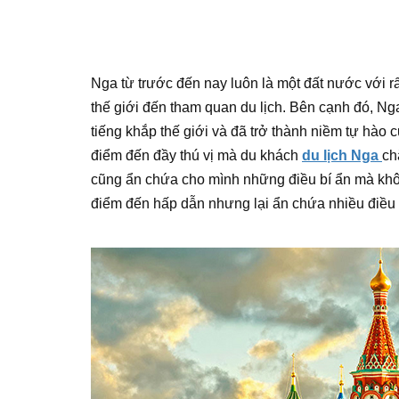
Nga từ trước đến nay luôn là một đất nước với rấ
thế giới đến tham quan du lịch. Bên cạnh đó, Ng
tiếng khắp thế giới và đã trở thành niềm tự hào
điểm đến đầy thú vị mà du khách
du lịch Nga
ch
cũng ẩn chứa cho mình những điều bí ẩn mà khô
điểm đến hấp dẫn nhưng lại ẩn chứa nhiều điều 