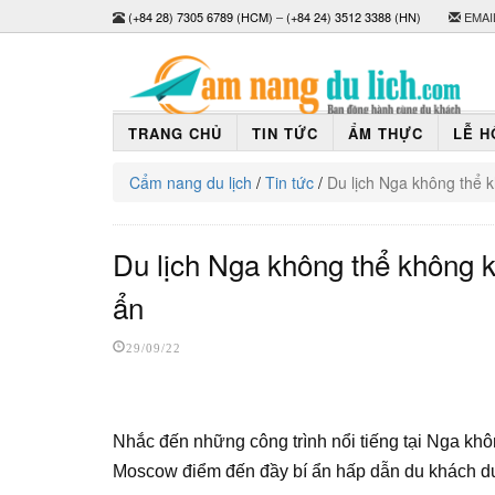
(+84 28) 7305 6789 (HCM)
–
(+84 24) 3512 3388 (HN)
EMAI
TRANG CHỦ
TIN TỨC
ẨM THỰC
LỄ H
Cẩm nang du lịch
/
Tin tức
/
Du lịch Nga không thể 
Du lịch Nga không thể không 
ẩn
29/09/22
Nhắc đến những công trình nổi tiếng tại Nga kh
Moscow điểm đến đầy bí ẩn hấp dẫn du khách du