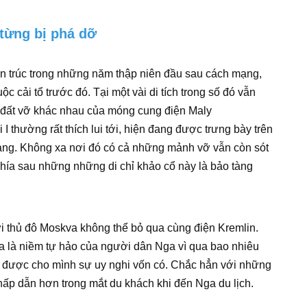
từng bị phá dỡ
iến trúc trong những năm thập niên đầu sau cách mạng,
c cải tổ trước đó. Tại một vài di tích trong số đó vẫn
 đất vỡ khác nhau của móng cung điện Maly
I thường rất thích lui tới, hiện đang được trưng bày trên
ng. Không xa nơi đó có cả những mảnh vỡ vẫn còn sót
Phía sau những những di chỉ khảo cổ này là bảo tàng
i thủ đô Moskva không thể bỏ qua cùng điện Kremlin.
ừa là niềm tự hảo của người dân Nga vì qua bao nhiêu
ữ được cho mình sự uy nghi vốn có. Chắc hẳn với những
 hấp dẫn hơn trong mắt du khách khi đến Nga du lịch.