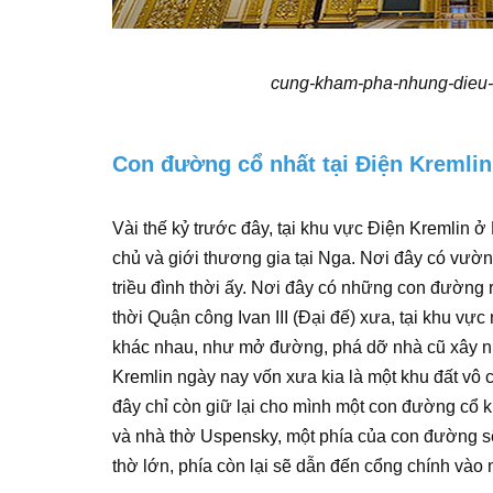
cung-kham-pha-nhung-dieu-
Con đường cổ nhất tại Điện Kremlin
Vài thế kỷ trước đây, tại khu vực Điện Kremlin 
chủ và giới thương gia tại Nga. Nơi đây có vườn
triều đình thời ấy. Nơi đây có những con đường 
thời Quận công Ivan III (Đại đế) xưa, tại khu v
khác nhau, như mở đường, phá dỡ nhà cũ xây nh
Kremlin ngày nay vốn xưa kia là một khu đất vô
đây chỉ còn giữ lại cho mình một con đường cổ
và nhà thờ Uspensky, một phía của con đường 
thờ lớn, phía còn lại sẽ dẫn đến cổng chính vào