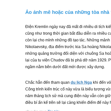
Ảo ảnh mê hoặc của những tòa nhà 
Điện Kremlin ngày nay đã mất đi nhiều di tích k
cũng như trong thời gian bắt đầu diễn ra nhiều cuộ
còn lại cho mình những đồ tạo tác. Những mảnh
Nikolaevsky, địa điểm trước kia Sa hoàng Nikolai 
những quảng trường đối diện với chuông Sa hoà
lại của tu viện Chudov đã bị phá dỡ năm 1929. 
ngầm nằm bên dưới đất mới được xây dựng.
Chắc hẳn đến tham quan
du lịch Nga
khi đến vớ
Công trình kiến trúc cổ này vừa là biểu tượng v
năm tháng lịch sử mà cung điện này vẫn còn gi
điều bí ẩn kể trên sẽ lại càng khiến điểm đế này