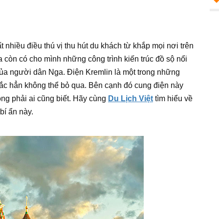
t nhiều điều thú vị thu hút du khách từ khắp mọi nơi trên
a còn có cho mình những công trình kiến trúc đồ sộ nổi
 của người dân Nga. Điện Kremlin là một trong những
ắc hẳn không thể bỏ qua. Bên cạnh đó cung điện này
ng phải ai cũng biết. Hãy cùng
Du Lịch Việt
tìm hiểu về
bí ẩn này.