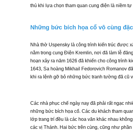
thú khi lựa chọn tham quan cung điện là niềm t
Những bức bích họa cổ vô cùng đặc
Nhà thờ Uspensky là công trình kiến trúc được x
nằm trong cung Điện Kremlin, nơi đã làm lễ đăn
hoạn xảy ra năm 1626 đã khiến cho công trình ki
1643, Sa hoàng Mikhail Fedorovich Romanov đã c
khi ra lệnh gỡ bỏ những bức tranh tường đã cũ và
Các nhà phục chế ngày nay đã phải rất ngạc nhi
những bức bích họa cổ. Các du khách tham qu
lớp trang trí đều là các hoa văn khác nhau khôn
các vị Thánh. Hai bức trên cùng, cũng như phần