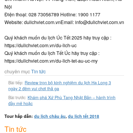
Nội
Điện thoại: 028 73056789 Hotline: 1900 1177
Website: dulichviet.com.vnEmail: info@dulichviet.com.vn
Quý khách muốn du lịch Úc Tết 2025 hãy truy cập :
https://dulichviet.com.vn/du-lich-uc
Quý khách muốn du lịch Tết Úc hãy truy cập :
https://dulichviet.com.vn/du-lich-tet-au-uc-my
chuyên mục
Tin tức
Bài tiếp:
Review trọn bộ kinh nghiệm du lịch Hạ Long 3
ngày 2 đêm vui chơi thả ga
Bài trước:
Khám phá Xứ Phù Tang Nhật Bản – hành trình
đầy mê hoặc
Tour hấp dẫn:
du lịch châu âu
,
du lịch tết 2018
Tin tức