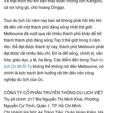
Và thật thích thú khi bạn thấy được những con Kanguru,
cá voi lưng gù, chó hoang Dinggo.
Tour du lịch Úc năm nay bạn sẽ không phải hối tiếc khi
đã đến với một thành phố đáng sống nhất thế giới.
Melbourne đã vượt qua rất nhiều thành phố khác để trở
thành thành phố đáng sống Top 3 thế giới trong 3 năm
liền. Để đạt được thành tự này, thành phố Melbourn phải
đạt được rất nhiều tiêu chí. Đó là đời sống, chính trị, văn
hóa, giáo dục, y tế, hạ tầng. Các điểm đến trong Tour
du
lịch Úc tết Ất Tỵ
không thể không nói đến Melbourne, nó
chính là bức tranh ảnh hưởng rất lớn đến nền công
nghiệp du lịch của Úc.
CÔNG TY CỔ PHẦN TRUYỀN THÔNG DU LỊCH VIỆT
Trụ sở chính: 217 Bis Nguyễn Thị Minh Khai, Phường
Nguyễn Cư Trinh, Quận 1, TP. Hồ Chí Minh.
Chi nhánh Hà Nội: 44 Tràng Tiền, Quận Hoàn Kiếm, Hà