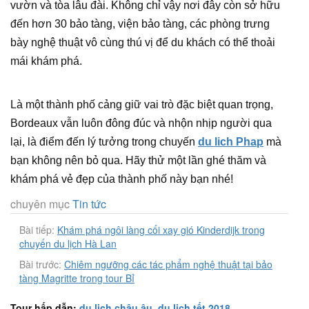
vườn và tòa lâu đài. Không chỉ vậy nơi đây còn sở hữu
đến hơn 30 bảo tàng, viện bảo tàng, các phòng trưng
bày nghệ thuật vô cùng thú vị để du khách có thể thoải
mái khám phá.
Là một thành phố cảng giữ vai trò đặc biệt quan trọng,
Bordeaux vẫn luôn đông đúc và nhộn nhịp người qua
lại, là điểm đến lý tưởng trong chuyến
du lich Phap
mà
bạn không nên bỏ qua. Hãy thử một lần ghé thăm và
khám phá vẻ đẹp của thành phố này bạn nhé!
chuyên mục
Tin tức
Bài tiếp:
Khám phá ngôi làng cối xay gió Kinderdijk trong
chuyến du lịch Hà Lan
Bài trước:
Chiêm ngưỡng các tác phẩm nghệ thuật tại bảo
tàng Magritte trong tour Bỉ
Tour hấp dẫn:
du lịch châu âu
,
du lịch tết 2018