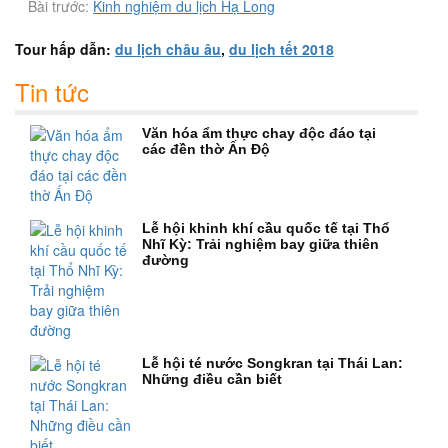
Bài trước:
Kinh nghiệm du lịch Hạ Long
Tour hấp dẫn:
du lịch châu âu
,
du lịch tết 2018
Tin tức
Văn hóa ẩm thực chay độc đáo tại
các đền thờ Ấn Độ
Lễ hội khinh khí cầu quốc tế tại Thổ
Nhĩ Kỳ: Trải nghiệm bay giữa thiên
đường
Lễ hội té nước Songkran tại Thái Lan:
Những điều cần biết