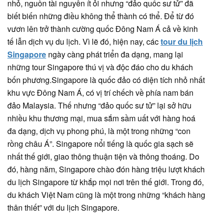
nhỏ, nguồn tài nguyên ít ỏi nhưng “đảo quốc sư tử” đã
biết biến những điều không thể thành có thể. Để từ đó
vươn lên trở thành cường quốc Đông Nam Á cả về kinh
tế lẫn dịch vụ du lịch. Vì lẽ đó, hiện nay, các
tour du lịch
Singapore
ngày càng phát triển đa dạng, mang lại
những tour Singapore thú vị và độc đáo cho du khách
bốn phương.Singapore là quốc đảo có diện tích nhỏ nhất
khu vực Đông Nam Á, có vị trí chếch về phía nam bán
đảo Malaysia. Thế nhưng “đảo quốc sư tử” lại sở hữu
nhiều khu thương mại, mua sắm sầm uất với hàng hoá
đa dạng, dịch vụ phong phú, là một trong những “con
rồng châu Á”. Singapore nổi tiếng là quốc gia sạch sẽ
nhất thế giới, giao thông thuận tiện và thông thoáng. Do
đó, hàng năm, Singapore chào đón hàng triệu lượt khách
du lịch Singapore từ khắp mọi nơi trên thế giới. Trong đó,
du khách Việt Nam cũng là một trong những “khách hàng
thân thiết” với du lịch Singapore.