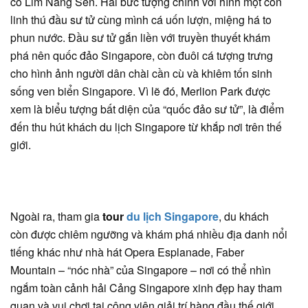
cố Lim Nang Sen. Hai bức tượng chính với hình một con
linh thú đầu sư tử cùng mình cá uốn lượn, miệng há to
phun nước. Đầu sư tử gắn liền với truyền thuyết khám
phá nên quốc đảo Singapore, còn đuôi cá tượng trưng
cho hình ảnh người dân chài cần cù và khiêm tốn sinh
sống ven biển Singapore. Vì lẽ đó, Merlion Park được
xem là biểu tượng bất diện của “quốc đảo sư tử”, là điểm
đến thu hút khách du lịch Singapore từ khắp nơi trên thế
giới.
Ngoài ra, tham gia
tour
du lịch Singapore
, du khách
còn được chiêm ngưỡng và khám phá nhiều địa danh nổi
tiếng khác như nhà hát Opera Esplanade, Faber
Mountain – “nóc nhà” của Singapore – nơi có thể nhìn
ngắm toàn cảnh hải Cảng Singapore xinh đẹp hay tham
quan và vui chơi tại công viên giải trí hàng đầu thế giới