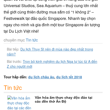
Universal Studios, Sea Aquarium – thuỷ cung lớn nhất
thế giới cùng thiên đường mua sắm có “1 không 2” –
Festivewalk tại đảo quốc Singapore. Nhanh tay chọn
ngay cho mình và gia đình một tour Singapore ấn tượng
tại Du Lịch Việt nhé!
chuyên mục
Tin tức
Bài tiếp:
Du lịch Thụy Sĩ nên đi mùa nào đẹp nhất trong
năm?
Bài trước:
Trọn bộ kinh nghiệm du lịch Nga tự túc từ A đến
Z cho người mới
Tour hấp dẫn:
du lịch châu âu
,
du lịch tết 2018
Tin tức
Văn hóa ẩm thực chay độc đáo tại
các đền thờ Ấn Độ