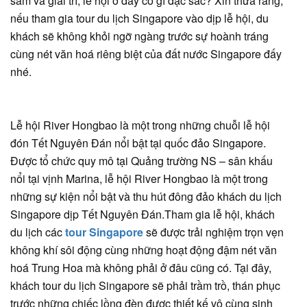
sắm và giải trí, lễ hội ở đây có gì đặc sắc? Xin thưa rằng,
nếu tham gia tour du lịch Singapore vào dịp lễ hội, du
khách sẽ không khỏi ngỡ ngàng trước sự hoành tráng
cùng nét văn hoá riêng biệt của đất nước Singapore đấy
nhé.
Lễ hội River Hongbao là một trong những chuỗi lễ hội
đón Tết Nguyên Đán nổi bật tại quốc đảo Singapore.
Được tổ chức quy mô tại Quảng trường NS – sân khấu
nổi tại vịnh Marina, lễ hội River Hongbao là một trong
những sự kiện nổi bật và thu hút đông đảo khách du lịch
Singapore dịp Tết Nguyên Đán.Tham gia lễ hội, khách
du lịch các
tour Singapore
sẽ được trải nghiệm trọn vẹn
không khí sôi động cùng những hoạt động đậm nét văn
hoá Trung Hoa mà không phải ở đâu cũng có. Tại đây,
khách tour du lịch Singapore sẽ phải trầm trồ, thán phục
trước những chiếc lồng đèn được thiết kế vô cùng sinh