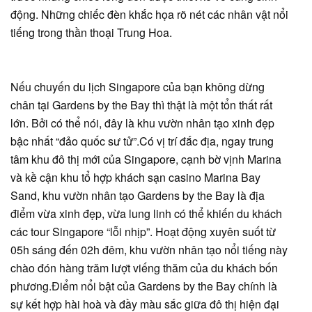
động. Những chiếc đèn khắc họa rõ nét các nhân vật nổi
tiếng trong thần thoại Trung Hoa.
Nếu chuyến du lịch Singapore của bạn không dừng
chân tại Gardens by the Bay thì thật là một tổn thất rất
lớn. Bởi có thể nói, đây là khu vườn nhân tạo xinh đẹp
bậc nhất “đảo quốc sư tử”.Có vị trí đắc địa, ngay trung
tâm khu đô thị mới của Singapore, cạnh bờ vịnh Marina
và kề cận khu tổ hợp khách sạn casino Marina Bay
Sand, khu vườn nhân tạo Gardens by the Bay là địa
điểm vừa xinh đẹp, vừa lung linh có thể khiến du khách
các tour Singapore “lỗi nhịp”. Hoạt động xuyên suốt từ
05h sáng đến 02h đêm, khu vườn nhân tạo nổi tiếng này
chào đón hàng trăm lượt viếng thăm của du khách bốn
phương.Điểm nổi bật của Gardens by the Bay chính là
sự kết hợp hài hoà và đầy màu sắc giữa đô thị hiện đại