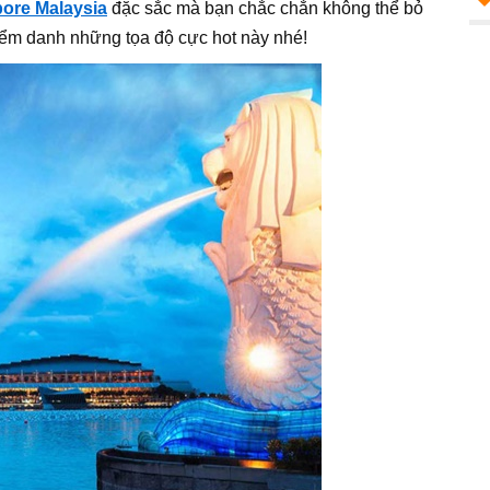
pore Malaysia
đặc sắc mà bạn chắc chắn không thể bỏ
ểm danh những tọa độ cực hot này nhé!