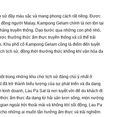
h sử đầy màu sắc và mang phong cách rất riêng. Được
g đồng người Malay, Kampong Gelam chính là nơi tồn tại
ửa hàng truyền thống. Dạo bước qua những con phố nhỏ,
ợc thưởng thức ẩm thực truyền thống và có thể trải
. Khu phố cổ Kampong Gelam cũng là điểm đến tuyệt
ích lịch sử, đồng thời thưởng thức không khí văn hóa đa
 một trong những khu chợ lịch sử đáng chú ý nhất ở
t đã trở thành biểu tượng của sự phát triển và đa dạng
kinh doanh, Lau Pa Sat là nơi tuyệt vời để du khách đi
thức ẩm thực đa dạng từ hải sản tươi sống, món nướng
gian ngoài trời thoải mái và không khí sôi động, Lau Pa
h cho những ai muốn tận hưởng ẩm thực và trải nghiệm