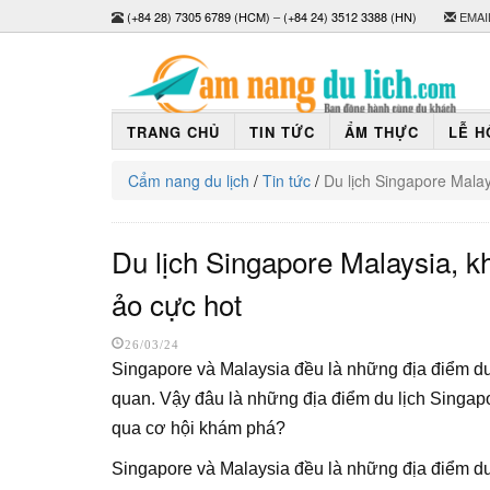
(+84 28) 7305 6789 (HCM)
–
(+84 24) 3512 3388 (HN)
EMAI
TRANG CHỦ
TIN TỨC
ẨM THỰC
LỄ H
Cẩm nang du lịch
/
Tin tức
/
Du lịch Singapore Mala
Du lịch Singapore Malaysia, 
ảo cực hot
26/03/24
Singapore và Malaysia đều là những địa điểm du
quan. Vậy đâu là những địa điểm du lịch Singap
qua cơ hội khám phá?
Singapore và Malaysia đều là những địa điểm du