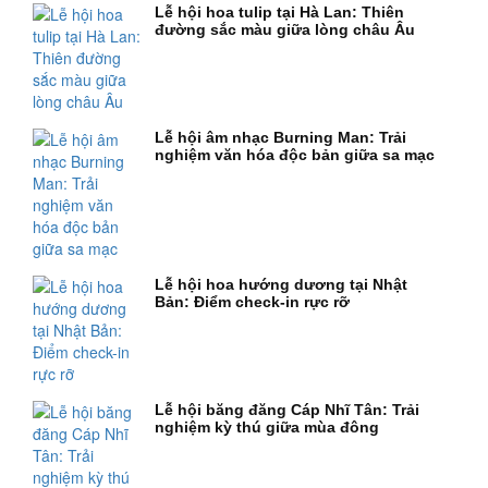
Lễ hội hoa tulip tại Hà Lan: Thiên
đường sắc màu giữa lòng châu Âu
Lễ hội âm nhạc Burning Man: Trải
nghiệm văn hóa độc bản giữa sa mạc
Lễ hội hoa hướng dương tại Nhật
Bản: Điểm check-in rực rỡ
Lễ hội băng đăng Cáp Nhĩ Tân: Trải
nghiệm kỳ thú giữa mùa đông