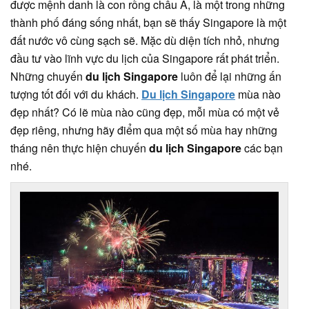
được mệnh danh là con rồng châu Á, là một trong những
thành phố đáng sống nhất, bạn sẽ thấy Singapore là một
đất nước vô cùng sạch sẽ. Mặc dù diện tích nhỏ, nhưng
đầu tư vào lĩnh vực du lịch của Singapore rất phát triển.
Những chuyến
du lịch Singapore
luôn để lại những ấn
tượng tốt đối với du khách.
Du lịch Singapore
mùa nào
đẹp nhất? Có lẽ mùa nào cũng đẹp, mỗi mùa có một vẻ
đẹp riêng, nhưng hãy điểm qua một số mùa hay những
tháng nên thực hiện chuyến
du lịch Singapore
các bạn
nhé.