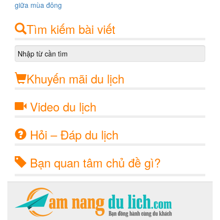
Tìm kiếm bài viết
Khuyến mãi du lịch
Video du lịch
Hỏi – Đáp du lịch
Bạn quan tâm chủ đề gì?