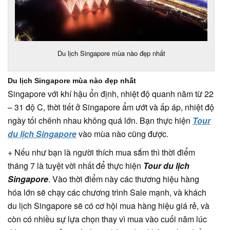
Du lịch Singapore mùa nào đẹp nhất
Du lịch Singapore mùa nào đẹp nhất
Singapore với khí hậu ổn định, nhiệt độ quanh năm từ 22
– 31 độ C, thời tiết ở Singapore ẩm ướt và ấp áp, nhiệt độ
ngày tối chênh nhau không quá lớn. Bạn thực hiện
Tour
du lịch Singapore
vào mùa nào cũng được.
+ Nếu như bạn là người thích mua sắm thì thời điểm
tháng 7 là tuyệt vời nhất để thực hiện
Tour du lịch
Singapore
. Vào thời điểm này các thương hiệu hàng
hóa lớn sẽ chạy các chương trình Sale mạnh, và khách
du lịch Singapore sẽ có cơ hội mua hàng hiệu giá rẻ, và
còn có nhiều sự lựa chọn thay vì mua vào cuối năm lúc