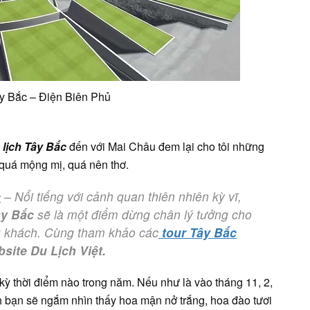
ây Bắc – Điện Biên Phủ
 lịch Tây Bắc
đến với Mai Châu đem lại cho tôi những
 quá mộng mị, quá nên thơ.
c
– Nổi tiếng với cảnh quan thiên nhiên kỳ vĩ,
ây Bắc
sẽ là một điểm dừng chân lý tưởng cho
u khách. Cùng tham khảo các
tour Tây Bắc
bsite
Du Lịch Việt.
kỳ thời điểm nào trong năm. Nếu như là vào tháng 11, 2,
ạnh bạn sẽ ngắm nhìn thấy hoa mận nở trắng, hoa đào tươi