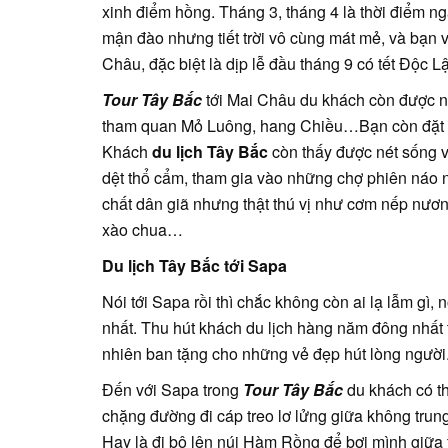
xinh điểm hồng. Tháng 3, tháng 4 là thời điểm n
mận đào nhưng tiết trời vô cùng mát mẻ, và bạn 
Châu, đặc biệt là dịp lễ đầu tháng 9 có tết Độc L
Tour Tây Bắc
tới Mai Châu du khách còn được n
tham quan Mỏ Luông, hang Chiều…Bạn còn đặt
Khách
du lịch Tây Bắc
còn thấy được nét sống v
dệt thổ cẩm, tham gia vào những chợ phiên náo
chất dân giã nhưng thật thú vị như cơm nếp nươ
xào chua…
Du lịch Tây Bắc tới Sapa
Nói tới Sapa rồi thì chắc không còn ai lạ lẫm gì,
nhất. Thu hút khách du lịch hàng năm đông nhất 
nhiên ban tặng cho những vẻ đẹp hút lòng người
Đến với Sapa trong
Tour Tây Bắc
du khách có t
chặng đường đi cáp treo lơ lửng giữa không trun
Hay là đi bộ lên núi Hàm Rồng để bơi mình giữa