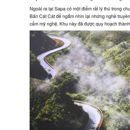
Ngoài ra tại Sapa có một điểm rất lý thú trong c
Bản Cát Cát để ngắm nhìn lại những nghề truyền 
cẩm mỹ nghệ. Khu này đã được quy hoạch thành 