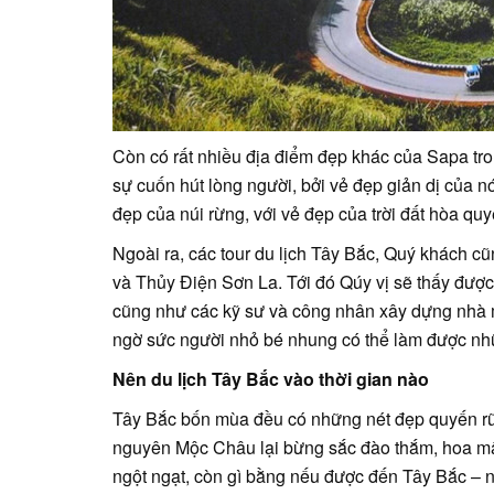
Còn có rất nhiều địa điểm đẹp khác của Sapa t
sự cuốn hút lòng người, bởi vẻ đẹp giản dị của n
đẹp của núi rừng, với vẻ đẹp của trời đất hòa qu
Ngoài ra, các tour du lịch Tây Bắc, Quý khách cũ
và Thủy Điện Sơn La. Tới đó Qúy vị sẽ thấy đượ
cũng như các kỹ sư và công nhân xây dựng nhà má
ngờ sức người nhỏ bé nhung có thể làm được nhữ
Nên du lịch Tây Bắc vào thời gian nào
Tây Bắc bốn mùa đều có những nét đẹp quyến rũ
nguyên Mộc Châu lại bừng sắc đào thắm, hoa mận 
ngột ngạt, còn gì bằng nếu được đến Tây Bắc –