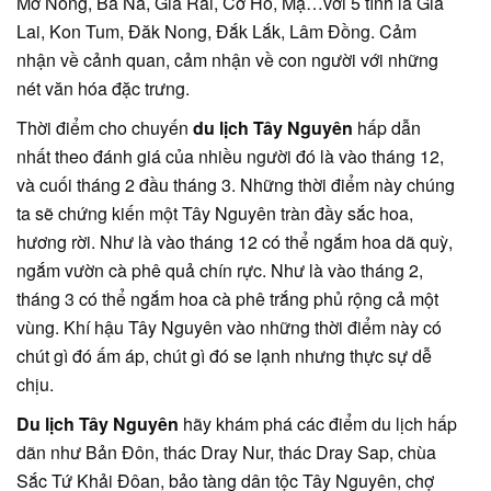
Mơ Nông, Ba Na, Gia Rai, Cơ Ho, Mạ…với 5 tỉnh là Gia
Lai, Kon Tum, Đăk Nong, Đắk Lắk, Lâm Đồng. Cảm
nhận về cảnh quan, cảm nhận về con người với những
nét văn hóa đặc trưng.
Thời điểm cho chuyến
du lịch Tây Nguyên
hấp dẫn
nhất theo đánh giá của nhiều người đó là vào tháng 12,
và cuối tháng 2 đầu tháng 3. Những thời điểm này chúng
ta sẽ chứng kiến một Tây Nguyên tràn đầy sắc hoa,
hương rời. Như là vào tháng 12 có thể ngắm hoa dã quỳ,
ngắm vườn cà phê quả chín rực. Như là vào tháng 2,
tháng 3 có thể ngắm hoa cà phê trắng phủ rộng cả một
vùng. Khí hậu Tây Nguyên vào những thời điểm này có
chút gì đó ấm áp, chút gì đó se lạnh nhưng thực sự dễ
chịu.
Du lịch Tây Nguyên
hãy khám phá các điểm du lịch hấp
dãn như Bản Đôn, thác Dray Nur, thác Dray Sap, chùa
Sắc Tứ Khải Đôan, bảo tàng dân tộc Tây Nguyên, chợ