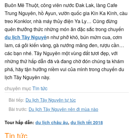
Buôn Mê Thuột, công viên nước Đak Lak, làng Cafe
Trung Nguyên, hồ Ayun, vườn quốc gia Kin Ka Kinh, càu
treo Konklor, nhà máy thủy điện Ya Ly… Cũng đừng
quên thưởng thức những món ăn đặc sắc trong chuyến
du lịch Tây Nguyê
n như phở khô, bún mứm cua, cơm
lam, cá gỏi kiến vàng, gà nướng măng đen, rượu cần…
các bạn nhé. Tây Nguyên một vùng đất tươi đẹp, với
những thứ hấp dẫn đã và đang chờ đón chúng ta khám
phá, hãy tận hưởng niềm vui của mình trong chuyến du
lịch Tây Nguyên này.
chuyên mục
Tin tức
Bài tiếp:
Du lịch Tây Nguyên tự túc
Bài trước:
Du lịch Tây Nguyên nên đi mùa nào
Tour hấp dẫn:
du lịch châu âu
,
du lịch tết 2018
Tin tức