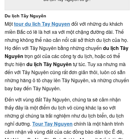
Du lịch Tây Nguyên
Một
tour du lich Tay Nguyen
đối với những du khách
miền Bắc có lẽ là hơi xa với một chặng đường dài. Thế
nhưng không thể nào cản nổi cái sở thích du lịch của họ.
Họ đến với Tây Nguyên bằng những chuyến
du lịch Tây
Nguyên
trọn gói của các công ty du lịch, hoặc có thể
thực hiện
du lịch Tây Nguyên
tự túc. Tuy xa nhưng mà
đến với Tây Nguyên cũng rất đơn giản thôi, luôn có sẵn
những hãng ô tô chạy lên Tây Nguyên, và những chuyến
bay bay đến Tây Nguyên.
Đến với vùng đất Tây Nguyên, chúng ta sẽ cảm nhận
thấy đây là một điểm du lịch vô cùng khác lạ so với
những gì chúng ta trải nghiệm như du lịch biển, du lịch
nghỉ dưỡng.
Tour Tay Nguyen
chính là một hành trình
cảm nhận về vùng đất của các đồng bào dân tộc Ê đê,