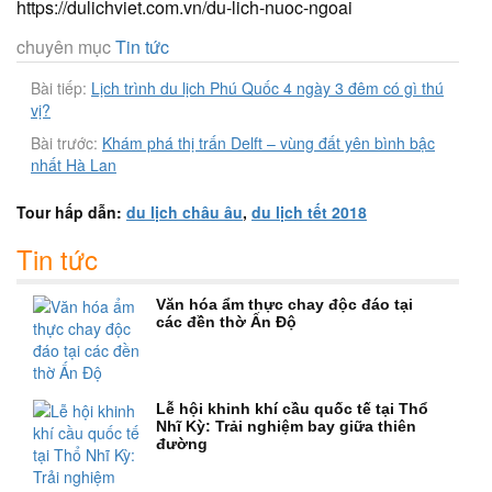
https://dulichviet.com.vn/du-lich-nuoc-ngoai
chuyên mục
Tin tức
Bài tiếp:
Lịch trình du lịch Phú Quốc 4 ngày 3 đêm có gì thú
vị?
Bài trước:
Khám phá thị trấn Delft – vùng đất yên bình bậc
nhất Hà Lan
Tour hấp dẫn:
du lịch châu âu
,
du lịch tết 2018
Tin tức
Văn hóa ẩm thực chay độc đáo tại
các đền thờ Ấn Độ
Lễ hội khinh khí cầu quốc tế tại Thổ
Nhĩ Kỳ: Trải nghiệm bay giữa thiên
đường