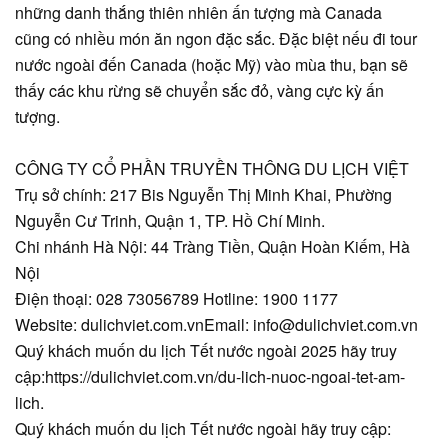
những danh thắng thiên nhiên ấn tượng mà Canada
cũng có nhiều món ăn ngon đặc sắc. Đặc biệt nếu đi tour
nước ngoài đến Canada (hoặc Mỹ) vào mùa thu, bạn sẽ
thấy các khu rừng sẽ chuyển sắc đỏ, vàng cực kỳ ấn
tượng.
CÔNG TY CỔ PHẦN TRUYỀN THÔNG DU LỊCH VIỆT
Trụ sở chính: 217 Bis Nguyễn Thị Minh Khai, Phường
Nguyễn Cư Trinh, Quận 1, TP. Hồ Chí Minh.
Chi nhánh Hà Nội: 44 Tràng Tiền, Quận Hoàn Kiếm, Hà
Nội
Điện thoại: 028 73056789 Hotline: 1900 1177
Website: dulichviet.com.vnEmail: info@dulichviet.com.vn
Quý khách muốn du lịch Tết nước ngoài 2025 hãy truy
cập:https://dulichviet.com.vn/du-lich-nuoc-ngoai-tet-am-
lich.
Quý khách muốn du lịch Tết nước ngoài hãy truy cập: