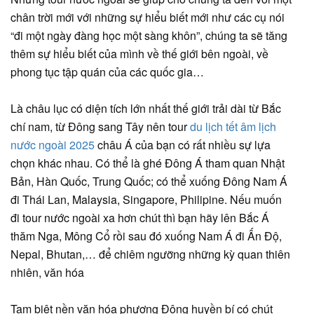
chân trời mới với những sự hiểu biết mới như các cụ nói
“đi một ngày đàng học một sàng khôn”, chúng ta sẽ tăng
thêm sự hiểu biết của mình về thế giới bên ngoài, về
phong tục tập quán của các quốc gia…
Là châu lục có diện tích lớn nhất thế giới trải dài từ Bắc
chí nam, từ Đông sang Tây nên tour
du lịch tết âm lịch
nước ngoài 2025
châu Á của bạn có rất nhiều sự lựa
chọn khác nhau. Có thể là ghé Đông Á tham quan Nhật
Bản, Hàn Quốc, Trung Quốc; có thể xuống Đông Nam Á
đi Thái Lan, Malaysia, Singapore, Philipine. Nếu muốn
đi tour nước ngoài xa hơn chút thì bạn hãy lên Bắc Á
thăm Nga, Mông Cổ rồi sau đó xuống Nam Á đi Ấn Độ,
Nepal, Bhutan,… để chiêm ngưỡng những kỳ quan thiên
nhiên, văn hóa
Tạm biệt nền văn hóa phương Đông huyền bí có chút