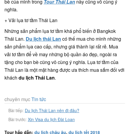
bè của mình trong
Tour Thái Lan
này cũng vô cùng ý
nghĩa.
+ Vải lụa tơ tằm Thái Lan
Những sản phẩm lụa tơ tằm khá phổ biến ở Bangkok
Thái Lan.
Du lịch thái Lan
có thế mua cho mình những
sản phẩm lụa cao cấp, nhưng giá thành lại rất rẻ. Mua
vải tơ tằm để về may những bộ quần áo đẹp, ngoài ra
tặng cho bạn bè cũng vô cùng ý nghĩa. Lụa tơ tằm của
Thái Lan là một mặt hàng được ưa thích mua sắm đối với
khách
du lịch Thái Lan
.
chuyên mục
Tin tức
Bài tiếp:
Du lịch Thái Lan nên đi đâu?
Bài trước:
Xin Visa du lịch Đài Loan
Tour hấp dẫn:
du lịch châu âu
,
du lịch tết 2018