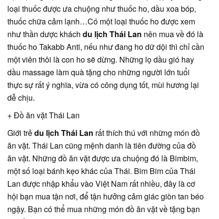
loại thuốc được ưa chuộng như thuốc ho, dầu xoa bóp,
thuốc chữa cảm lạnh…Có một loại thuốc ho được xem
như thần dược khách
du lịch Thái Lan
nên mua về đó là
thuốc ho Takabb Anti, nếu như đang ho dữ dội thì chỉ cần
một viên thôi là con ho sẽ dừng. Những lọ dầu gió hay
dầu massage làm quà tặng cho những người lớn tuổi
thực sự rất ý nghĩa, vừa có công dụng tốt, mùi hương lại
dễ chịu.
+ Đồ ăn vặt Thái Lan
Giới trẻ
du lịch Thái Lan
rất thích thú với những món đồ
ăn vặt. Thái Lan cũng mệnh danh là tiên đường của đồ
ăn vặt. Những đồ ăn vặt được ưa chuộng đó là Bimbim,
một số loại bánh kẹo khác của Thái. Bim Bim của Thái
Lan được nhập khẩu vào Việt Nam rất nhiều, đây là cơ
hội bạn mua tận nơi, để tận hưởng cảm giác giòn tan béo
ngậy. Bạn có thể mua những món đồ ăn vặt về tặng bạn