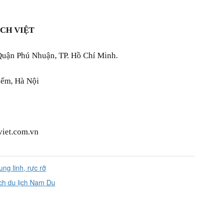
ỊCH VIỆT
Quận Phú Nhuận, TP. Hồ Chí Minh.
iếm, Hà Nội
viet.com.vn
g linh, rực rỡ
ch du lịch Nam Du