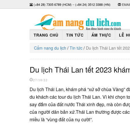
(+84 28) 7305 6789 (HCM)
–
(+84 24) 3512 3388 (HN)
EMAI
TRANG CHỦ
TIN TỨC
ẨM THỰC
LỄ H
Cẩm nang du lịch
/
Tin tức
/
Du lịch Thái Lan tết 2
Du lịch Thái Lan tết 2023 khá
27/10/22
Du lịch Thái Lan, khám phá “xứ sở chùa Vàng” đ
du khách các tour du lịch Thái Lan. Vì khi chọn 
say đắm của đất nước Thái xinh đẹp, mà còn đư
của người dân bản xứ.Thái Lan thường được các t
miều là “vùng đất của nụ cười”.