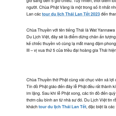
giờ sáng đến 5 giờ chiều. Tuy nhiên, thời điểm t
người. Chùa Phật Vàng là một trong số ít nhất n
Lan các
tour du lịch Thái Lan Tết 2023
đến tha
Chùa Thuyền với tên tiếng Thái là Wat Yannawa l
Du Lịch Việt, đây sẽ là điểm dừng chân ấn tượng
kế chiếc thuyền vô cùng lạ mắt mang đậm phong
III – vị vua thứ 5 của triều đại hoàng gia Thái hiệ
Chùa Thuyền thờ Phật cùng vài chục viên xá lợi 
Tín đồ Phật giáo đến đây lễ Phật đều rất thành kí
im lặng. Sau khi lễ Phật xong, các tín đồ đến qu
thơm cầu bình an từ nhà sư đó. Du Lịch Việt tin
khách
tour du lịch Thái Lan Tết
, đặc biệt là các