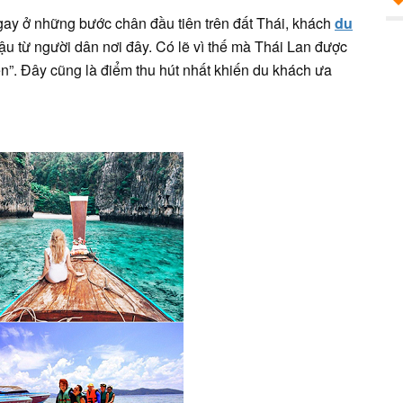
gay ở những bước chân đầu tiên trên đất Thái, khách
du
 từ người dân nơi đây. Có lẽ vì thế mà Thái Lan được
n”. Đây cũng là điểm thu hút nhất khiến du khách ưa