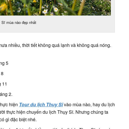
y Sĩ mùa nào đẹp nhất
mưa nhiều, thời tiết không quá lạnh và không quá nóng.
ng 5
 8
g 11
áng 2.
thực hiện
Tour du lịch Thụy Sĩ
vào mùa nào, hay du lịch
ười thực hiện chuyến du lịch Thụy Sĩ. Nhưng chúng ta
ó gì đặc biệt nhé.