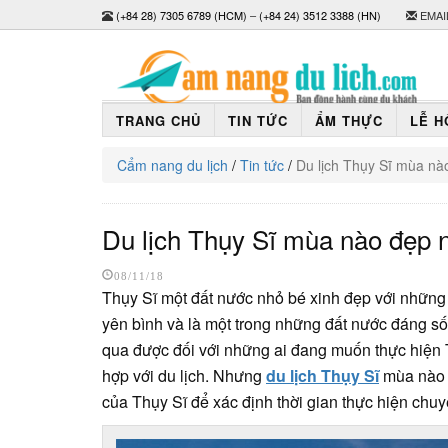
(+84 28) 7305 6789 (HCM)
–
(+84 24) 3512 3388 (HN)
EMAI
TRANG CHỦ
TIN TỨC
ẨM THỰC
LỄ H
Cẩm nang du lịch
/
Tin tức
/
Du lịch Thụy Sĩ mùa nà
Du lịch Thụy Sĩ mùa nào đẹp 
08/11/18
Thụy Sĩ một đất nước nhỏ bé xinh đẹp với những
yên bình và là một trong những đất nước đáng s
qua được đối với những ai đang muốn thực hiện To
hợp với du lịch. Nhưng
du lịch Thụy Sĩ
mùa nào 
của Thụy Sĩ để xác định thời gian thực hiện chuy