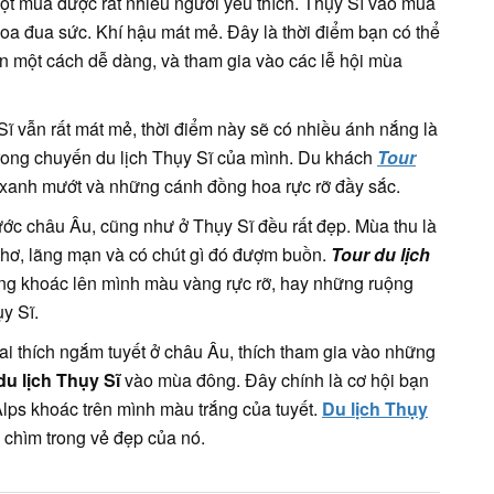
t mùa được rất nhiều người yêu thích. Thụy Sĩ vào mùa
oa đua sức. Khí hậu mát mẻ. Đây là thời điểm bạn có thể
 một cách dễ dàng, và tham gia vào các lễ hội mùa
ĩ vẫn rất mát mẻ, thời điểm này sẽ có nhiều ánh nắng là
trong chuyến du lịch Thụy Sĩ của mình. Du khách
Tour
xanh mướt và những cánh đồng hoa rực rỡ đầy sắc.
ớc châu Âu, cũng như ở Thụy Sĩ đều rất đẹp. Mùa thu là
hơ, lãng mạn và có chút gì đó đượm buồn.
Tour du lịch
ng khoác lên mình màu vàng rực rỡ, hay những ruộng
y Sĩ.
i thích ngắm tuyết ở châu Âu, thích tham gia vào những
du lịch Thụy Sĩ
vào mùa đông. Đây chính là cơ hội bạn
ps khoác trên mình màu trắng của tuyết.
Du lịch Thụy
chìm trong vẻ đẹp của nó.