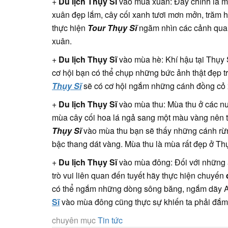
+
Du lịch Thụy Sĩ
vào mùa xuân: Đây chính là mộ
xuân đẹp lắm, cây cối xanh tươi mơn mởn, trăm h
thực hiện
Tour Thụy Sĩ
ngăm nhìn các cảnh quan
xuân.
+
Du lịch Thụy Sĩ
vào mùa hè: Khí hậu tại Thụy S
cơ hội bạn có thể chụp những bức ảnh thật đẹp 
Thụy Sĩ
sẽ có cơ hội ngắm những cánh đồng cỏ 
+
Du lịch Thụy Sĩ
vào mùa thu: Mùa thu ở các nư
mùa cây cối hoa lá ngả sang một màu vàng nên t
Thụy Sĩ
vào mùa thu bạn sẽ thấy những cánh rừ
bậc thang dát vàng. Mùa thu là mùa rất đẹp ở Thụ
+
Du lịch Thụy Sĩ
vào mùa đông: Đối với những a
trò vui liên quan đến tuyết hãy thực hiện chuyến
có thể ngắm những dòng sông băng, ngắm dãy Al
Sĩ
vào mùa đông cũng thực sự khiến ta phải đắm 
chuyên mục
Tin tức