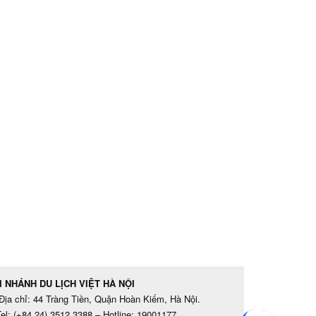
I NHÁNH DU LỊCH VIỆT HÀ NỘI
Địa chỉ: 44 Tràng Tiền, Quận Hoàn Kiếm, Hà Nội.
el: (+84 24) 3512 3388 – Hotline: 19001177