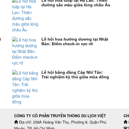
Lễ hội hoa tulip tại Hà Lan: Thiên
đường sắc màu giữa lòng châu Âu
i
Lễ hội hoa hướng dương tại Nhật
Bản: Điểm check-in rực rỡ
Lễ hội băng đăng Cáp Nhĩ Tân:
Trải nghiệm kỳ thú giữa mùa đông
CÔNG TY CỔ PHẦN TRUYỀN THÔNG DU LỊCH VIỆT
CH
Địa chỉ: 239A Hoàng Văn Thụ, Phường 8, Quận Phú
Nhuận, TP. Hồ Chí Minh.
T