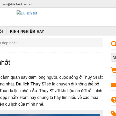
L:
tour@dulichviet.com.vn
ỘI
KINH NGHIỆM HAY
o đẹp nhất
nhất
 cảnh quan say đắm lòng người, cuộc sống ở Thụy Sĩ rất
ống nhất.
Du lịch Thụy Sĩ
sẽ là chuyến đi không thể bỏ
ur du lịch châu Âu. Thụy Sĩ với khí hậu ôn đới rất thích
đẹp nhất? Hôm nay chúng ta hãy tìm hiểu về các mùa
ến du lịch của mình nhé.