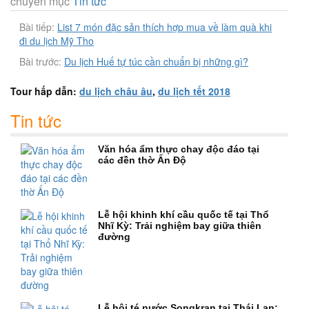
chuyên mục
Tin tức
Bài tiếp:
List 7 món đặc sản thích hợp mua về làm quà khi
đi du lịch Mỹ Tho
Bài trước:
Du lịch Huế tự túc cần chuẩn bị những gì?
Tour hấp dẫn:
du lịch châu âu
,
du lịch tết 2018
Tin tức
Văn hóa ẩm thực chay độc đáo tại
các đền thờ Ấn Độ
Lễ hội khinh khí cầu quốc tế tại Thổ
Nhĩ Kỳ: Trải nghiệm bay giữa thiên
đường
Lễ hội té nước Songkran tại Thái Lan: