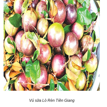
Vú sữa Lò Rèn Tiền Giang