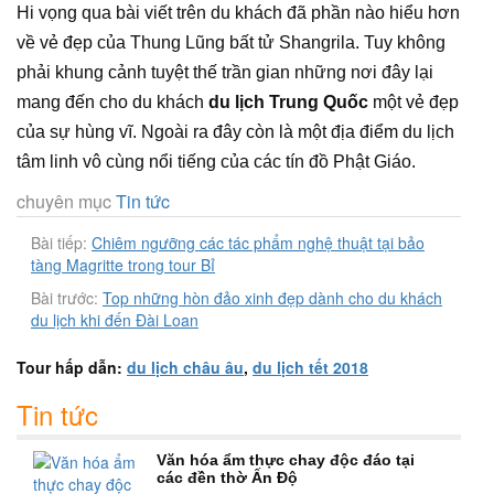
Hi vọng qua bài viết trên du khách đã phần nào hiểu hơn
về vẻ đẹp của Thung Lũng bất tử Shangrila. Tuy không
phải khung cảnh tuyệt thế trần gian những nơi đây lại
mang đến cho du khách
du lịch Trung Quốc
một vẻ đẹp
của sự hùng vĩ. Ngoài ra đây còn là một địa điểm du lịch
tâm linh vô cùng nổi tiếng của các tín đồ Phật Giáo.
chuyên mục
Tin tức
Bài tiếp:
Chiêm ngưỡng các tác phẩm nghệ thuật tại bảo
tàng Magritte trong tour Bỉ
Bài trước:
Top những hòn đảo xinh đẹp dành cho du khách
du lịch khi đến Đài Loan
Tour hấp dẫn:
du lịch châu âu
,
du lịch tết 2018
Tin tức
Văn hóa ẩm thực chay độc đáo tại
các đền thờ Ấn Độ