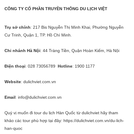
CÔNG TY CỔ PHẦN TRUYỀN THÔNG DU LỊCH VIỆT
Trụ sở chính
:
217 Bis Nguyễn Thị Minh Khai, Phường Nguyễn
Cư Trinh, Quận 1, TP. Hồ Chí Minh.
Chi nhánh Hà Nội
:
44 Tràng Tiền, Quận Hoàn Kiếm, Hà Nội
Điện thoại
:
028 73056789
Hotline
:
1900 1177
Website
:
dulichviet.com.vn
Email
:
info@dulichviet.com.vn
Quý vị muốn đi tour du lịch Hàn Quốc từ dulichviet hãy tham
khảo các tour phù hợp tại đây: https://dulichviet.com.vn/du-lich-
han-quoc