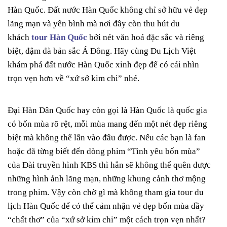
Hàn Quốc. Đất nước Hàn Quốc không chỉ sở hữu vẻ đẹp
lãng mạn và yên bình mà nơi đây còn thu hút du
khách
tour Hàn Quốc
bởi nét văn hoá đặc sắc và riêng
biệt, đậm đà bản sắc Á Đông. Hãy cùng Du Lịch Việt
khám phá đất nước Hàn Quốc xinh đẹp để có cái nhìn
trọn vẹn hơn về “xứ sở kim chi” nhé.
Đại Hàn Dân Quốc hay còn gọi là Hàn Quốc là quốc gia
có bốn mùa rõ rệt, mỗi mùa mang đến một nét đẹp riêng
biệt mà không thể lẫn vào đâu được. Nếu các bạn là fan
hoặc đã từng biết đến dòng phim “Tình yêu bốn mùa”
của Đài truyền hình KBS thì hẳn sẽ không thể quên được
những hình ảnh lãng mạn, những khung cảnh thơ mộng
trong phim. Vậy còn chờ gì mà không tham gia tour du
lịch Hàn Quốc để có thể cảm nhận vẻ đẹp bốn mùa đầy
“chất thơ” của “xứ sở kim chi” một cách trọn vẹn nhất?