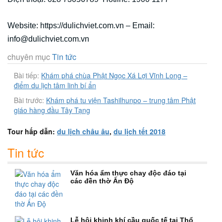
Website: https://dulichviet.com.vn – Email:
info@dulichviet.com.vn
chuyên mục
Tin tức
Bài tiếp:
Khám phá chùa Phật Ngọc Xá Lợi Vĩnh Long –
điểm du lịch tâm linh bí ẩn
Bài trước:
Khám phá tu viện Tashilhunpo – trung tâm Phật
giáo hàng đầu Tây Tạng
Tour hấp dẫn:
du lịch châu âu
,
du lịch tết 2018
Tin tức
Văn hóa ẩm thực chay độc đáo tại
các đền thờ Ấn Độ
Lễ hội khinh khí cầu quốc tế tại Thổ