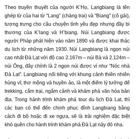
Theo truyền thuyết của người K’Ho, Langbiang là tên
ghép từ của hai từ “Lang” (chàng trai) và “Biang” (cô gái),
tượng trưng cho câu chuyện tình yêu đẹp nhưng đầy bi
thương của K’lang và H’biang. Núi Langbiang được
người Pháp phát hiện vào năm 1890 và được khai thác
du lịch từ những năm 1930. Núi Langbiang là ngọn núi
cao nhất Đà Lạt với độ cao 2.167m – núi Bà và 2.124m –
núi Ông, đây chính là 2 ngọn núi được ví như “Nóc nhà
Đà Lạt”. Langbiang nổi tiếng với khung cảnh thiên nhiên
hùng vĩ, thơ mộng và huyền ảo, là một điểm lý tưởng để
trekking, cắm trại, ngắm cảnh và khám phá văn hóa bản
địa. Trong hành trình khám phá tour du lịch Đà Lạt, thì
các bạn có thể đến chinh phục đỉnh Langbiang bằng
cách đi bộ hoặc đi xe ngựa, sẽ là trải nghiệm đặc biệt
khó quên cho hành trình khám phá Đà Lạt này đó nha.