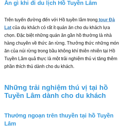
Ăn gì khi đi du lịch Hồ Tuyền Lâm
Trên tuyến đường đến với Hồ tuyền lâm trong
tour Đà
Lạt
của du khách có rất ít quán ăn cho du khách lựa
chọn. Đặc biệt những quán ăn gần hồ thường là nhà
hàng chuyên về thức ăn rừng. Thưởng thức những món
ăn của núi rừng trong bầu không khí thiên nhiên tại Hồ
Tuyền Lâm quả thực là một trải nghiệm thú vị tăng thêm
phần thích thú dành cho du khách.
Những trải nghiệm thú vị tại hồ
Tuyền Lâm dành cho du khách
Thưởng ngoạn trên thuyền tại hồ Tuyền
Lâm