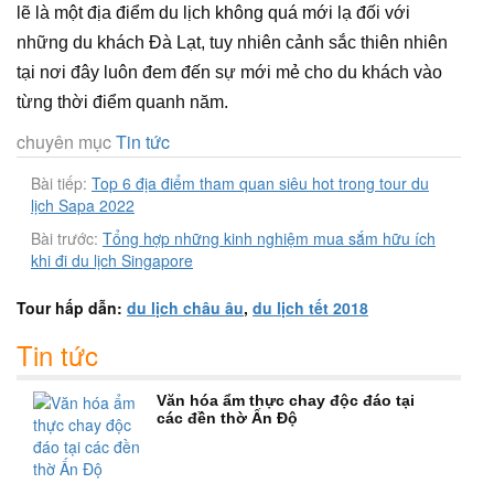
lẽ là một địa điểm du lịch không quá mới lạ đối với
những du khách Đà Lạt, tuy nhiên cảnh sắc thiên nhiên
tại nơi đây luôn đem đến sự mới mẻ cho du khách vào
từng thời điểm quanh năm.
chuyên mục
Tin tức
Bài tiếp:
Top 6 địa điểm tham quan siêu hot trong tour du
lịch Sapa 2022
Bài trước:
Tổng hợp những kinh nghiệm mua sắm hữu ích
khi đi du lịch Singapore
Tour hấp dẫn:
du lịch châu âu
,
du lịch tết 2018
Tin tức
Văn hóa ẩm thực chay độc đáo tại
các đền thờ Ấn Độ