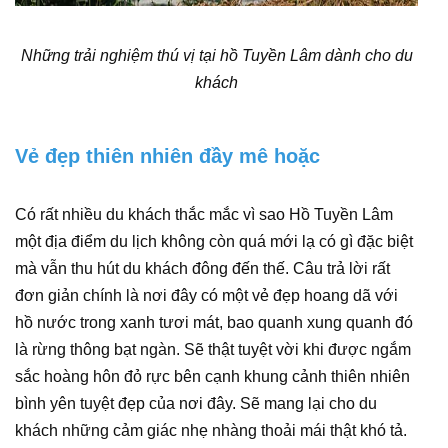
Những trải nghiệm thú vị tại hồ Tuyền Lâm dành cho du
khách
Vẻ đẹp thiên nhiên đầy mê hoặc
Có rất nhiều du khách thắc mắc vì sao Hồ Tuyền Lâm
một địa điểm du lịch không còn quá mới lạ có gì đặc biệt
mà vẫn thu hút du khách đông đến thế. Câu trả lời rất
đơn giản chính là nơi đây có một vẻ đẹp hoang dã với
hồ nước trong xanh tươi mát, bao quanh xung quanh đó
là rừng thông bạt ngàn. Sẽ thật tuyệt vời khi được ngắm
sắc hoàng hôn đỏ rực bên cạnh khung cảnh thiên nhiên
bình yên tuyệt đẹp của nơi đây. Sẽ mang lại cho du
khách những cảm giác nhẹ nhàng thoải mái thật khó tả.