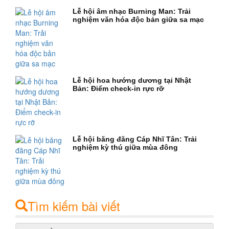
Lễ hội âm nhạc Burning Man: Trải
nghiệm văn hóa độc bản giữa sa mạc
Lễ hội hoa hướng dương tại Nhật
Bản: Điểm check-in rực rỡ
Lễ hội băng đăng Cáp Nhĩ Tân: Trải
nghiệm kỳ thú giữa mùa đông
Tìm kiếm bài viết