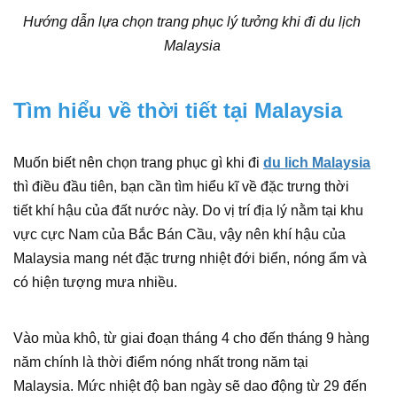
Hướng dẫn lựa chọn trang phục lý tưởng khi đi du lịch
Malaysia
Tìm hiểu về thời tiết tại Malaysia
Muốn biết nên chọn trang phục gì khi đi
du lich Malaysia
thì điều đầu tiên, bạn cần tìm hiểu kĩ về đặc trưng thời
tiết khí hậu của đất nước này. Do vị trí địa lý nằm tại khu
vực cực Nam của Bắc Bán Cầu, vậy nên khí hậu của
Malaysia mang nét đặc trưng nhiệt đới biển, nóng ẩm và
có hiện tượng mưa nhiều.
Vào mùa khô, từ giai đoạn tháng 4 cho đến tháng 9 hàng
năm chính là thời điểm nóng nhất trong năm tại
Malaysia. Mức nhiệt độ ban ngày sẽ dao động từ 29 đến