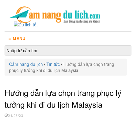
≡ MENU
Cẩm nang du lịch
/
Tin tức
/
Hướng dẫn lựa chọn trang
phục lý tưởng khi đi du lịch Malaysia
Hướng dẫn lựa chọn trang phục lý
tưởng khi đi du lịch Malaysia
24/03/23