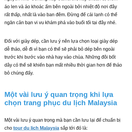
áo len và áo khoác ấm bên ngoài bởi nhiệt độ nơi đây
rất thấp, nhất là vào ban đêm. Đừng để cái lạnh có thể
ngăn cản bạn vi vu khám phá vào buổi tối tại đây nhé.
Đối với giày dép, cần lưu ý nên lựa chọn loại giày dép
dễ tháo, dễ đi vì bạn có thể sẽ phải bỏ dép bên ngoài
trước khi bước vào nhà hay vào chùa. Những đôi bốt
dây có thể sẽ khiến bạn mất nhiều thời gian hơn để tháo
bỏ chúng đấy.
Một vài lưu ý quan trọng khi lựa
chọn trang phục du lịch Malaysia
Một vài lưu ý quan trọng mà bạn cần lưu lại để chuẩn bị
cho
tour du lich Malaysia
sắp tới đó là: