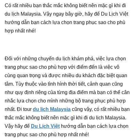
Có rất nhiều bạn thắc mắc không biết nên mặc gì khi đi
du lịch Malaysia. Vậy ngay bây giờ, hãy để Du Lịch Việt
hướng dẫn bạn cách lựa chọn trang phục sao cho phù
hợp nhất nhé!
Đối với những chuyến du lịch khám phá, việc lựa chọn
trang phục sao cho phù hợp với điểm đến là việc vô
cùng quan trọng và được nhiều du khách đặc biệt quan
tâm. Tùy thuộc vào tình hình thời tiết, cảnh quan cũng
như quy định riêng của từng địa điểm mà bạn có thể cân
nhắc lựa chọn cho mình những bộ trang phục phù hợp
nhất. Đi tour
du lịch Malaysia
cũng vậy, có rất nhiều bạn
thắc mắc không biết nên mặc gì khi đi du lịch Malaysia.
Vậy hãy để
Du Lịch Việt
hướng dẫn bạn cách lựa chọn
trang phục sao cho phù hợp nhất nhé!