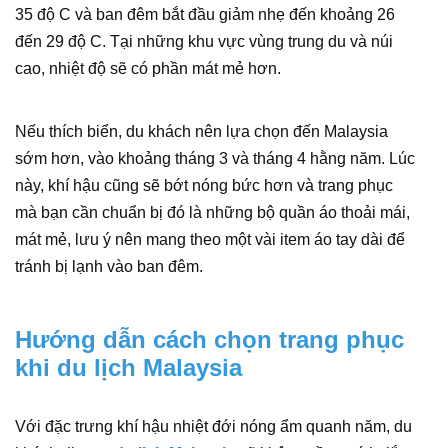
35 độ C và ban đêm bắt đầu giảm nhẹ đến khoảng 26
đến 29 độ C. Tại những khu vực vùng trung du và núi
cao, nhiệt độ sẽ có phần mát mẻ hơn.
Nếu thích biển, du khách nên lựa chọn đến Malaysia
sớm hơn, vào khoảng tháng 3 và tháng 4 hằng năm. Lúc
này, khí hậu cũng sẽ bớt nóng bức hơn và trang phục
mà bạn cần chuẩn bị đó là những bộ quần áo thoải mái,
mát mẻ, lưu ý nên mang theo một vài item áo tay dài để
tránh bị lạnh vào ban đêm.
Hướng dẫn cách chọn trang phục
khi du lịch Malaysia
Với đặc trưng khí hậu nhiệt đới nóng ẩm quanh năm, du