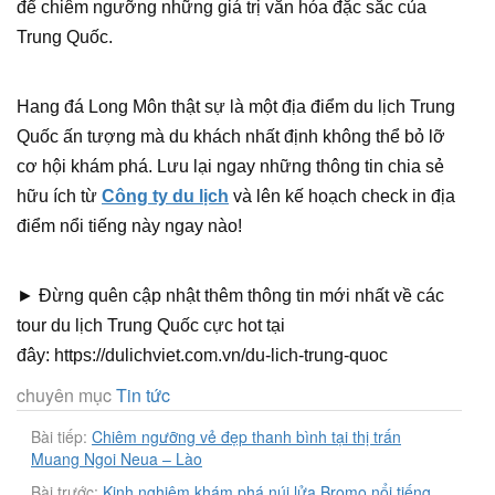
để chiêm ngưỡng những giá trị văn hóa đặc sắc của
Trung Quốc.
Hang đá Long Môn thật sự là một địa điểm du lịch Trung
Quốc ấn tượng mà du khách nhất định không thể bỏ lỡ
cơ hội khám phá. Lưu lại ngay những thông tin chia sẻ
hữu ích từ
Công ty du lịch
và lên kế hoạch check in địa
điểm nổi tiếng này ngay nào!
► Đừng quên cập nhật thêm thông tin mới nhất về các
tour du lịch Trung Quốc cực hot tại
đây: https://dulichviet.com.vn/du-lich-trung-quoc
chuyên mục
Tin tức
Bài tiếp:
Chiêm ngưỡng vẻ đẹp thanh bình tại thị trấn
Muang Ngoi Neua – Lào
Bài trước:
Kinh nghiệm khám phá núi lửa Bromo nổi tiếng