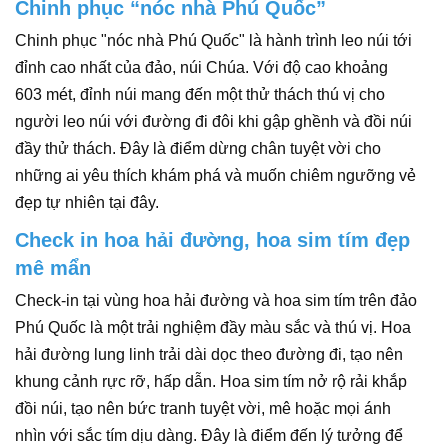
Chinh phục “nóc nhà Phú Quốc”
Chinh phục "nóc nhà Phú Quốc" là hành trình leo núi tới
đỉnh cao nhất của đảo, núi Chúa. Với độ cao khoảng
603 mét, đỉnh núi mang đến một thử thách thú vị cho
người leo núi với đường đi đôi khi gập ghềnh và đồi núi
đầy thử thách. Đây là điểm dừng chân tuyệt vời cho
những ai yêu thích khám phá và muốn chiêm ngưỡng vẻ
đẹp tự nhiên tại đây.
Check in hoa hải đường, hoa sim tím đẹp
mê mẩn
Check-in tại vùng hoa hải đường và hoa sim tím trên đảo
Phú Quốc là một trải nghiệm đầy màu sắc và thú vị. Hoa
hải đường lung linh trải dài dọc theo đường đi, tạo nên
khung cảnh rực rỡ, hấp dẫn. Hoa sim tím nở rộ rải khắp
đồi núi, tạo nên bức tranh tuyệt vời, mê hoặc mọi ánh
nhìn với sắc tím dịu dàng. Đây là điểm đến lý tưởng để