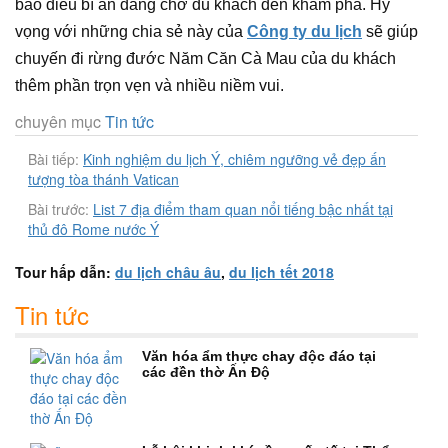
bao điều bí ẩn đang chờ du khách đến khám phá. Hy
vọng với những chia sẻ này của
Công ty du lịch
sẽ giúp
chuyến đi rừng đước Năm Căn Cà Mau của du khách
thêm phần trọn vẹn và nhiều niềm vui.
chuyên mục
Tin tức
Bài tiếp:
Kinh nghiệm du lịch Ý, chiêm ngưỡng vẻ đẹp ấn
tượng tòa thánh Vatican
Bài trước:
List 7 địa điểm tham quan nổi tiếng bậc nhất tại
thủ đô Rome nước Ý
Tour hấp dẫn:
du lịch châu âu
,
du lịch tết 2018
Tin tức
Văn hóa ẩm thực chay độc đáo tại
các đền thờ Ấn Độ