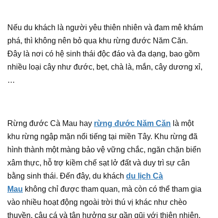
Nếu du khách là người yêu thiên nhiên và đam mê khám
phá, thì không nên bỏ qua khu rừng đước Năm Căn.
Đây là nơi có hệ sinh thái độc đáo và đa dạng, bao gồm
nhiều loại cây như đước, bẹt, chà là, mắn, cây dương xỉ,
…
Rừng đước Cà Mau hay
rừng đước Năm Căn
là một
khu rừng ngập mặn nổi tiếng tại miền Tây. Khu rừng đã
hình thành một màng bảo vệ vững chắc, ngăn chặn biển
xâm thực, hỗ trợ kiềm chế sạt lở đất và duy trì sự cân
bằng sinh thái. Đến đây, du khách
du lịch Cà
Mau
không chỉ được tham quan, mà còn có thể tham gia
vào nhiều hoạt động ngoài trời thú vị khác như chèo
thuyền, câu cá và tận hưởng sự gần gũi với thiên nhiên.