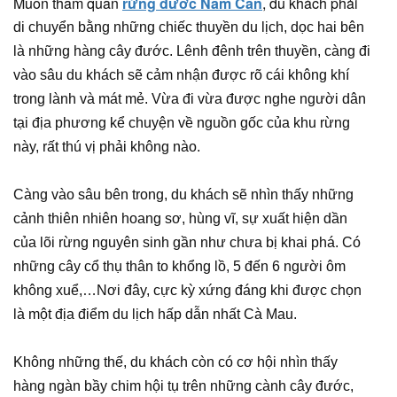
Muốn tham quan
rừng đước Năm Căn
, du khách phải
di chuyển bằng những chiếc thuyền du lịch, dọc hai bên
là những hàng cây đước. Lênh đênh trên thuyền, càng đi
vào sâu du khách sẽ cảm nhận được rõ cái không khí
trong lành và mát mẻ. Vừa đi vừa được nghe người dân
tại địa phương kể chuyện về nguồn gốc của khu rừng
này, rất thú vị phải không nào.
Càng vào sâu bên trong, du khách sẽ nhìn thấy những
cảnh thiên nhiên hoang sơ, hùng vĩ, sự xuất hiện dần
của lõi rừng nguyên sinh gần như chưa bị khai phá. Có
những cây cổ thụ thân to khổng lồ, 5 đến 6 người ôm
không xuể,…Nơi đây, cực kỳ xứng đáng khi được chọn
là một địa điểm du lịch hấp dẫn nhất Cà Mau.
Không những thế, du khách còn có cơ hội nhìn thấy
hàng ngàn bầy chim hội tụ trên những cành cây đước,