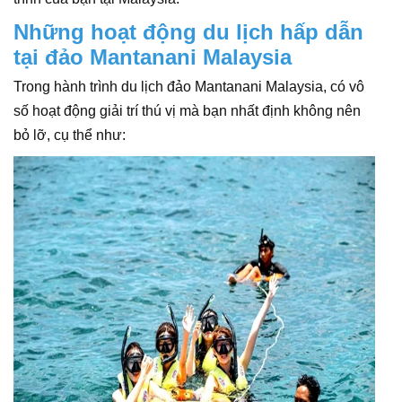
Những hoạt động du lịch hấp dẫn
tại đảo Mantanani Malaysia
Trong hành trình du lịch đảo Mantanani Malaysia, có vô
số hoạt động giải trí thú vị mà bạn nhất định không nên
bỏ lỡ, cụ thể như: