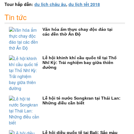
Tour hấp dẫn:
du lịch châu âu
,
du lịch tết 2018
Tin tức
Văn hóa ẩm thực chay độc đáo tại
các đền thờ Ấn Độ
Lễ hội khinh khí cầu quốc tế tại Thổ
Nhĩ Kỳ: Trải nghiệm bay giữa thiên
đường
Lễ hội té nước Songkran tại Thái Lan:
Những điều cần biết
Lễ hội diều quốc tế tại Bali: Sắc màu