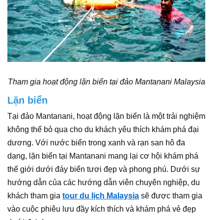
Tham gia hoạt động lặn biển tại đảo Mantanani Malaysia
Lặn biển
Tại đảo Mantanani, hoạt động lặn biển là một trải nghiệm
không thể bỏ qua cho du khách yêu thích khám phá đại
dương. Với nước biển trong xanh và rạn san hô đa
dạng, lặn biển tại Mantanani mang lại cơ hội khám phá
thế giới dưới đáy biển tươi đẹp và phong phú. Dưới sự
hướng dẫn của các hướng dẫn viên chuyên nghiệp, du
khách tham gia
tour du lịch Malaysia
sẽ được tham gia
vào cuộc phiêu lưu đầy kích thích và khám phá vẻ đẹp