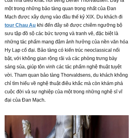
của nhà điêu khắc nổi tiếng Bertel Thorvaldsen. Đây là
một trong những bảo tàng quan trọng nhất của Đan
Mạch được xây dựng vào đầu thế kỷ XIX. Du khách đi
tour Chau Au
khi đến đây sẽ được chiêm ngưỡng bộ
sưu tập đồ sộ các bức tượng và tranh vẽ, đặc biệt là
những tác phẩm mang đậm ảnh hưởng của nền văn hóa
Hy Lạp cổ đại. Bảo tàng có kiến trúc neoclassical nổi
bật, với không gian rộng rãi và các phòng trưng bày
sáng sủa, giúp tôn vinh các tác phẩm nghệ thuật tuyệt
vời. Tham quan bảo tàng Thorvaldsens, du khách không
chỉ tìm hiểu về nghệ thuật điêu khắc mà còn khám phá
cuộc đời và sự nghiệp của một trong những nghệ sĩ vĩ
đại của Đan Mạch.