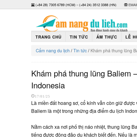
(+84 28) 7305 6789 (HCM)
–
(+84 24) 3512 3388 (HN)
EMAI
TRANG CHỦ
TIN TỨC
ẨM THỰC
LỄ H
Cẩm nang du lịch
/
Tin tức
/
Khám phá thung lũng Bal
Khám phá thung lũng Baliem – 
Indonesia
17/01/25
Là miền đất hoang sơ, cổ kính vẫn còn giữ được
Baliem là một trong những địa điểm du lịch Indo
Nằm cách xa nơi phố thị náo nhiệt, thung lũng B
tiếng được đông đảo du khách biết đến. Nếu là 