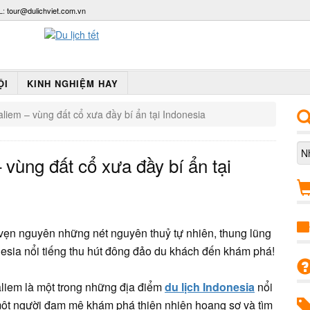
L:
tour@dulichviet.com.vn
ỘI
KINH NGHIỆM HAY
iem – vùng đất cổ xưa đầy bí ẩn tại Indonesia
vùng đất cổ xưa đầy bí ẩn tại
 vẹn nguyên những nét nguyên thuỷ tự nhiên, thung lũng
nesia nổi tiếng thu hút đông đảo du khách đến khám phá!
aliem là một trong những địa điểm
du lịch Indonesia
nổi
một người đam mê khám phá thiên nhiên hoang sơ và tìm