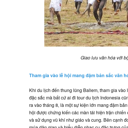
Giao lưu văn hóa với bộ
Tham gia vào lễ hội mang đậm bản sắc văn h
Khi du lịch đến thung lũng Baliem, tham gia vào 
đặc sắc mà bất cứ ai đi tour du lịch Indonesia c
ra vào tháng 8, là một sự kiện lớn mang đậm bản 
hội được chứng kiến các màn tái hiện trận chiến 
và sử dụng vũ khí như giáo và cung. Bên cạnh đó
múa dân gian và biểu diễn nhạc cụ đặc trưng của 