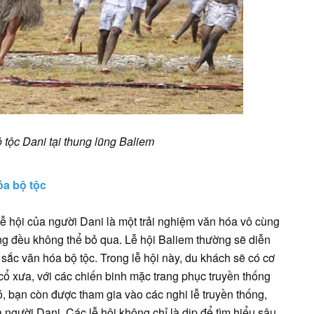
 tộc Dani tại thung lũng Baliem
óa bộ tộc
lễ hội của người Dani là một trải nghiệm văn hóa vô cùng
ũng đều không thể bỏ qua. Lễ hội Baliem thường sẽ diễn
sắc văn hóa bộ tộc. Trong lễ hội này, du khách sẽ có cơ
cổ xưa, với các chiến binh mặc trang phục truyền thống
, bạn còn được tham gia vào các nghi lễ truyền thống,
người Dani. Các lễ hội không chỉ là dịp để tìm hiểu sâu