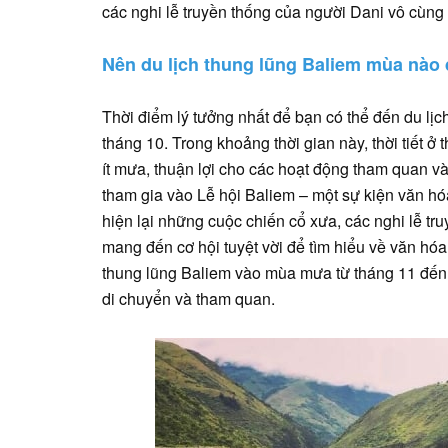
các nghi lễ truyền thống của người Dani vô cùng t
Nên du lịch thung lũng Baliem mùa nào
Thời điểm lý tưởng nhất để bạn có thể đến du lịc
tháng 10. Trong khoảng thời gian này, thời tiết ở
ít mưa, thuận lợi cho các hoạt động tham quan v
tham gia vào Lễ hội Baliem – một sự kiện văn hó
hiện lại những cuộc chiến cổ xưa, các nghi lễ t
mang đến cơ hội tuyệt vời để tìm hiểu về văn hóa 
thung lũng Baliem vào mùa mưa từ tháng 11 đến th
di chuyển và tham quan.