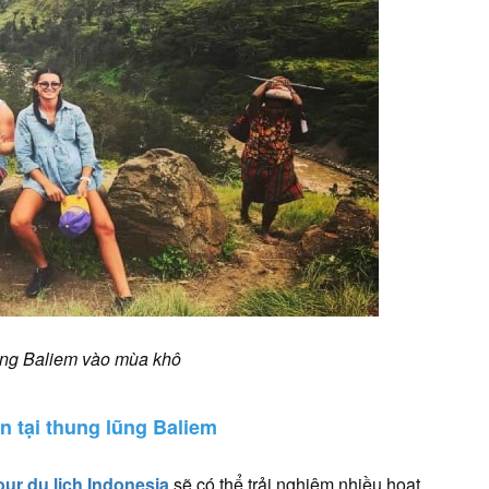
lũng Baliem vào mùa khô
 tại thung lũng Baliem
our du lịch Indonesia
sẽ có thể trải nghiệm nhiều hoạt