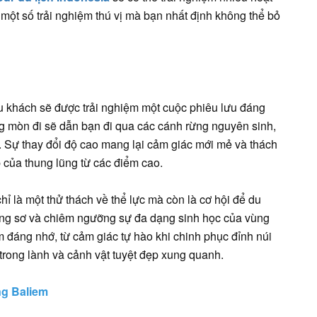
ột số trải nghiệm thú vị mà bạn nhất định không thể bỏ
 du khách sẽ được trải nghiệm một cuộc phiêu lưu đáng
 mòn đi sẽ dẫn bạn đi qua các cánh rừng nguyên sinh,
 Sự thay đổi độ cao mang lại cảm giác mới mẻ và thách
 của thung lũng từ các điểm cao.
hỉ là một thử thách về thể lực mà còn là cơ hội để du
ang sơ và chiêm ngưỡng sự đa dạng sinh học của vùng
 đáng nhớ, từ cảm giác tự hào khi chinh phục đỉnh núi
trong lành và cảnh vật tuyệt đẹp xung quanh.
ng Baliem