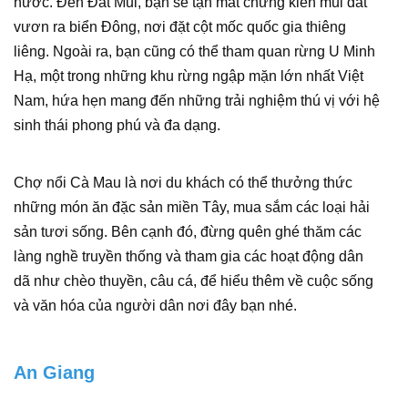
nước. Đến Đất Mũi, bạn sẽ tận mắt chứng kiến mũi đất
vươn ra biển Đông, nơi đặt cột mốc quốc gia thiêng
liêng. Ngoài ra, bạn cũng có thể tham quan rừng U Minh
Hạ, một trong những khu rừng ngập mặn lớn nhất Việt
Nam, hứa hẹn mang đến những trải nghiệm thú vị với hệ
sinh thái phong phú và đa dạng.
Chợ nổi Cà Mau là nơi du khách có thể thưởng thức
những món ăn đặc sản miền Tây, mua sắm các loại hải
sản tươi sống. Bên cạnh đó, đừng quên ghé thăm các
làng nghề truyền thống và tham gia các hoạt động dân
dã như chèo thuyền, câu cá, để hiểu thêm về cuộc sống
và văn hóa của người dân nơi đây bạn nhé.
An Giang