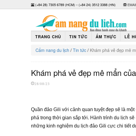
(+84 28) 7305 6789 (HCM)
–
(+84 24) 3512 3388 (HN)
EMAI
TRANG CHỦ
TIN TỨC
ẨM THỰC
LỄ H
Cẩm nang du lịch
/
Tin tức
/
Khám phá vẻ đẹp mê mẩn
Khám phá vẻ đẹp mê mẩn của q
28/08/23
Quần đảo Gili với cảnh quan tuyệt đẹp sẽ là một 
phá trong thời gian sắp tới. Hành trình du lịch 
những kinh nghiệm du lịch đảo Gili cực chi tiết d