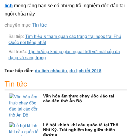
lịch
mong rằng bạn sẽ có những trải nghiệm độc đáo tại
ngôi chùa này
chuyên mục
Tin tức
Bài tiếp:
Tìm hiểu & tham quan các trang trại ngọc trai Phú
Quốc nổi tiếng nhất
Bài trước:
Tận hưởng không gian ngoài trời với mái xếp đa
dạng và sang trọng
Tour hấp dẫn:
du lịch châu âu
,
du lịch tết 2018
Tin tức
Văn hóa ẩm thực chay độc đáo tại
các đền thờ Ấn Độ
Lễ hội khinh khí cầu quốc tế tại Thổ
Nhĩ Kỳ: Trải nghiệm bay giữa thiên
đường