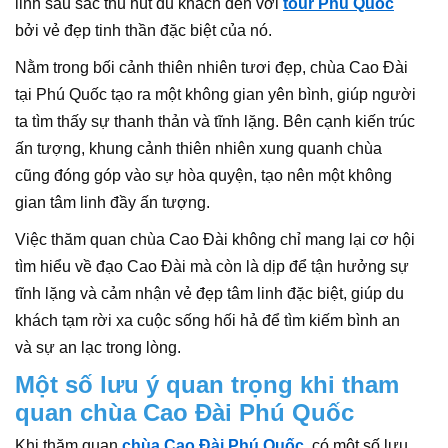
linh sâu sắc thu hút du khách đến với
tour Phú Quốc
bởi vẻ đẹp tinh thần đặc biệt của nó.
Nằm trong bối cảnh thiên nhiên tươi đẹp, chùa Cao Đài
tại Phú Quốc tạo ra một không gian yên bình, giúp người
ta tìm thấy sự thanh thản và tĩnh lặng. Bên cạnh kiến trúc
ấn tượng, khung cảnh thiên nhiên xung quanh chùa
cũng đóng góp vào sự hòa quyện, tạo nên một không
gian tâm linh đầy ấn tượng.
Việc thăm quan chùa Cao Đài không chỉ mang lại cơ hội
tìm hiểu về đạo Cao Đài mà còn là dịp để tận hưởng sự
tĩnh lặng và cảm nhận vẻ đẹp tâm linh đặc biệt, giúp du
khách tạm rời xa cuộc sống hối hả để tìm kiếm bình an
và sự an lạc trong lòng.
Một số lưu ý quan trọng khi tham
quan chùa Cao Đài Phú Quốc
Khi thăm quan
chùa Cao Đài Phú Quốc
, có một số lưu