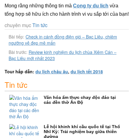
Mong rằng những thông tin mà
Cong ty du lich
vừa
tổng hợp sẽ hữu ích cho hành trình vi vu sắp tới của bạn!
chuyên mục
Tin tức
Bài tiếp:
Check in cánh đồng điện gió – Bạc Liêu, chiêm
ngưỡng vẻ đẹp mê mẩn
Bài trước:
Review kinh nghiệm du lịch chùa Xiêm Cán –
Bạc Liêu mới nhất 2023
Tour hấp dẫn:
du lịch châu âu
,
du lịch tết 2018
Tin tức
Văn hóa ẩm thực chay độc đáo tại
các đền thờ Ấn Độ
Lễ hội khinh khí cầu quốc tế tại Thổ
Nhĩ Kỳ: Trải nghiệm bay giữa thiên
đường