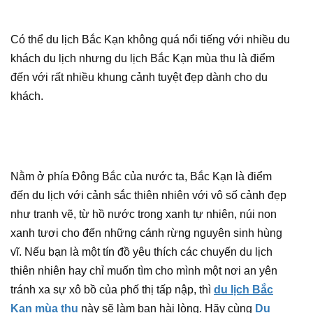
Có thể du lịch Bắc Kạn không quá nổi tiếng với nhiều du
khách du lịch nhưng du lịch Bắc Kạn mùa thu là điểm
đến với rất nhiều khung cảnh tuyệt đẹp dành cho du
khách.
Nằm ở phía Đông Bắc của nước ta, Bắc Kạn là điểm
đến du lịch với cảnh sắc thiên nhiên với vô số cảnh đẹp
như tranh vẽ, từ hồ nước trong xanh tự nhiên, núi non
xanh tươi cho đến những cánh rừng nguyên sinh hùng
vĩ. Nếu bạn là một tín đồ yêu thích các chuyến du lịch
thiên nhiên hay chỉ muốn tìm cho mình một nơi an yên
tránh xa sự xô bồ của phố thị tấp nập, thì
du lịch Bắc
Kạn mùa thu
này sẽ làm bạn hài lòng. Hãy cùng
Du