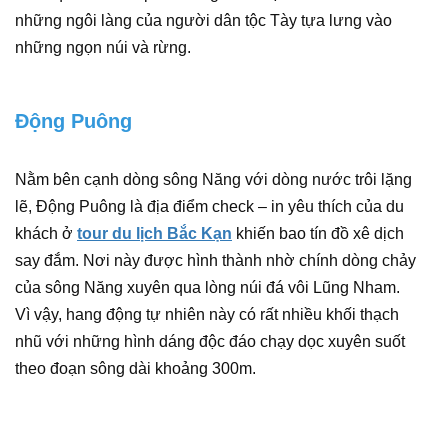
những ngôi làng của người dân tộc Tày tựa lưng vào
những ngọn núi và rừng.
Động Puông
Nằm bên cạnh dòng sông Năng với dòng nước trôi lặng
lẽ, Động Puông là địa điểm check – in yêu thích của du
khách ở
tour du lịch Bắc Kạn
khiến bao tín đồ xê dịch
say đắm. Nơi này được hình thành nhờ chính dòng chảy
của sông Năng xuyên qua lòng núi đá vôi Lũng Nham.
Vì vậy, hang động tự nhiên này có rất nhiều khối thạch
nhũ với những hình dáng độc đáo chạy dọc xuyên suốt
theo đoạn sông dài khoảng 300m.