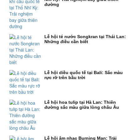
đường
Lễ hội té nước Songkran tại Thái Lan:
Những điều cần biết
Lễ hội diều quốc tế tại Bali: Sắc màu
rực rỡ trên bầu trời
Lễ hội hoa tulip tại Hà Lan: Thiên
đường sắc màu giữa lòng châu Âu
Lễ hội âm nhạc Burning Man: Trải