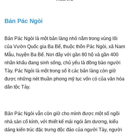
Bản Pác Ngòi
Bản Pác Ngòi là một bản làng nhỏ nằm trong vùng lõi
của Vườn Quốc gia Ba Bể, thuộc thôn Pác Ngòi, xã Nam
Mẫu, huyện Ba Bể. Nơi đây với gần 80 hộ và gần 400
nhân khẩu đang sinh sống, chủ yếu là đồng bào người
Tày. Pác Ngòi là một trong số ít các bản làng còn giữ
được những nét thuần phong mỹ tục vốn có của văn hóa
dân tộc Tày.
Bản Pác Ngòi vẫn còn giữ cho mình được một số ngôi
nhà sàn cổ kính, với thiết kế mái ngói âm dương, kiểu
dáng kiến ​​trúc đặc trưng độc đáo của người Tày, người