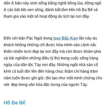
dân ở bản này sinh sống bằng nghề trồng lúa, trồng ngô
ở các bãi bồi ven sông, đánh bắt tôm trên hồ Ba Bể và
tham gia vào một số hoạt động du lịch tại nơi đây.
Đến với bản Pác Ngòi trong
tour Bắc Kạn
lần này du
khách không những chỉ được hòa mình vào cảnh sắc
thiên nhiên tươi đẹp tại nơi đây mà còn được khám phá
và trải nghiệm những điều lý thú trong cuộc sống hàng
ngày của dân tộc Tày nơi đây. Những ngôi nhà sàn cổ
kính có tuổi đời lên đến hàng chục thậm chí hàng trăm
năm luôn được gìn giữ, tôn tạo như một minh chứng cho
nét đẹp trong văn hóa đặc trưng của người Tày.
Hồ Ba Bể