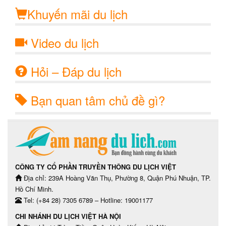
Khuyến mãi du lịch
Video du lịch
Hỏi – Đáp du lịch
Bạn quan tâm chủ đề gì?
CÔNG TY CỔ PHẦN TRUYỀN THÔNG DU LỊCH VIỆT
Địa chỉ: 239A Hoàng Văn Thụ, Phường 8, Quận Phú Nhuận, TP.
Hồ Chí Minh.
Tel: (+84 28) 7305 6789 – Hotline: 19001177
CHI NHÁNH DU LỊCH VIỆT HÀ NỘI