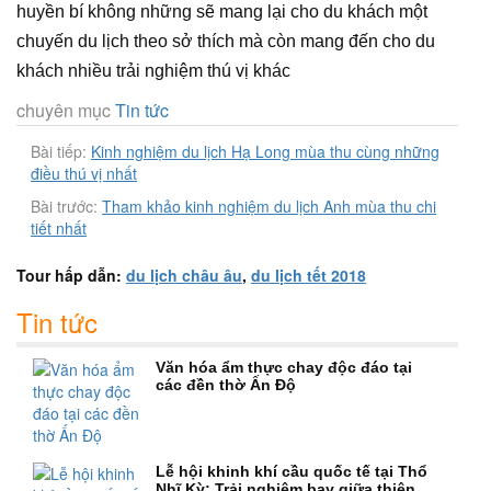
huyền bí không những sẽ mang lại cho du khách một
chuyến du lịch theo sở thích mà còn mang đến cho du
khách nhiều trải nghiệm thú vị khác
chuyên mục
Tin tức
Bài tiếp:
Kinh nghiệm du lịch Hạ Long mùa thu cùng những
điều thú vị nhất
Bài trước:
Tham khảo kinh nghiệm du lịch Anh mùa thu chi
tiết nhất
Tour hấp dẫn:
du lịch châu âu
,
du lịch tết 2018
Tin tức
Văn hóa ẩm thực chay độc đáo tại
các đền thờ Ấn Độ
Lễ hội khinh khí cầu quốc tế tại Thổ
Nhĩ Kỳ: Trải nghiệm bay giữa thiên