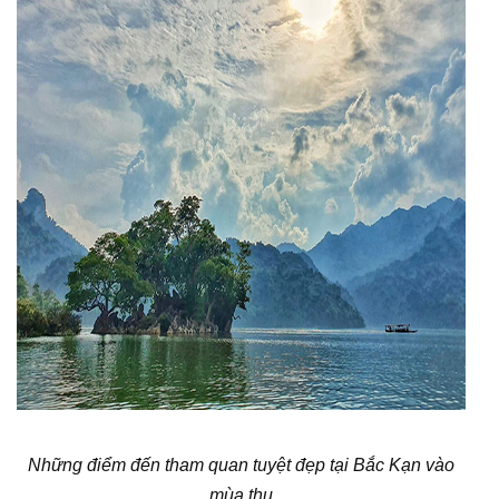
Những điểm đến tham quan tuyệt đẹp tại Bắc Kạn vào
mùa thu