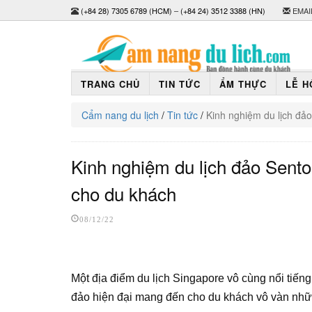
(+84 28) 7305 6789 (HCM)
–
(+84 24) 3512 3388 (HN)
EMAI
TRANG CHỦ
TIN TỨC
ẨM THỰC
LỄ H
Cẩm nang du lịch
/
Tin tức
/
Kinh nghiệm du lịch đả
Kinh nghiệm du lịch đảo Sento
cho du khách
08/12/22
Một địa điểm du lịch Singapore vô cùng nổi tiến
đảo hiện đại mang đến cho du khách vô vàn nhữ