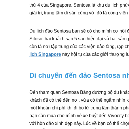
thứ 4 của Singapore. Sentosa là khu du lịch phứ
giải trí, trung tâm di sản cùng với đó là công viên
Du lịch đảo Sentosa bạn sẽ có cho mình cơ hội 
Siloso, hai khách sạn 5 sao hiện đại và hai sân g
còn là nơi tập trung của các viện bảo tàng, rạp c
lịch Singapore
này hội tụ của các giới thượng lư
Di chuyển đến đảo Sentosa nh
Đến tham quan Sentosa Bằng đường bộ du khách 
khách đã có thể đến nơi, vừa có thể ngắm nhìn 
một khoản chi phí khi đi bộ từ trung tâm thành p
bạn cần mua cho mình vé xe buýt đến Vivocity b
với hòn đảo xinh đẹp này. Lúc về bạn có thể ch