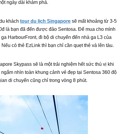
một ngày dài khám phá.
 du khách
tour du lịch Singapore
sẽ mất khoảng từ 3-5
000đ là bạn đã đến được đảo Sentosa. Để mua cho mình
 ga HarbourFront, đi bộ di chuyển đến nhà ga L3 của
Nếu có thẻ EzLink thì bạn chỉ cần quẹt thẻ và lên tàu.
ore Skypass sẽ là một trải nghiệm hết sức thú vị khi
hi ngắm nhìn toàn khung cảnh vẻ đẹp tại Sentosa 360 độ
ian di chuyển cũng chỉ trong vòng 8 phút.