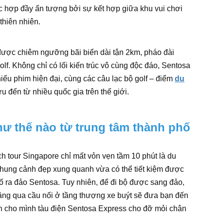
c hợp đầy ấn tượng bởi sự kết hợp giữa khu vui chơi
 thiên nhiên.
được chiêm ngưỡng bãi biển dài tận 2km, pháo đài
olf. Không chỉ có lối kiến trúc vô cùng độc đáo, Sentosa
hiếu phim hiện đại, cùng các câu lạc bộ golf – điểm
du
u đến từ nhiều quốc gia trên thế giới.
ư thế nào từ trung tâm thành phố
tour Singapore chỉ mất vỏn vẹn tầm 10 phút là du
khung cảnh đẹp xung quanh vừa có thể tiết kiệm được
hố ra đảo Sentosa. Tuy nhiên, để đi bộ được sang đảo,
ăng qua cầu nối ở tầng thượng xe buýt sẽ đưa bạn đến
ọn cho mình tàu điện Sentosa Express cho đỡ mỏi chân