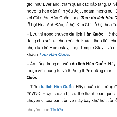
giới như Everland, tham quan các bảo tàng. Đi 
ngưỡng hòn đảo tình yêu Jeju, ngắm miệng nú
với đất nước Hàn Quốc trong
Tour du lịch Hàn 
lễ hội Hoa Anh Đào, lễ hội Kim Chi, lễ hội hoa T
– Lưu trú trong chuyến
du lịch Hàn Quốc
: Hệ t
dạng cho sự lựa chọn của du khách theo tiêu chu
chọn lưu trú Homestay, hoặc Temple Stay…và nhi
khách
Tour Hàn Quốc
.
– Ăn uống trong chuyến
du lịch Hàn Quốc
: Hãy
thuộc với chúng ta, và thưởng thức những món 
Quốc
.
– Tiền
du lịch Hàn Quốc
: Hãy chuẩn bị những đ
20VNĐ. Hoặc chuẩn bị các thẻ thanh toán quốc 
chuyến đi của bạn tiền vé máy bay khứ hồi, tiền 
chuyên mục
Tin tức