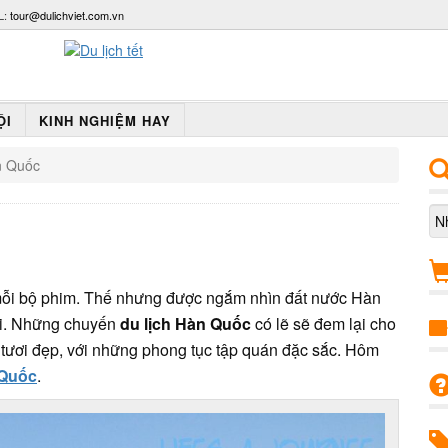
L:
tour@dulichviet.com.vn
ỘI
KINH NGHIỆM HAY
n Quốc
 mỗi bộ phim. Thế nhưng được ngắm nhìn đất nước Hàn
ời. Những chuyến
du lịch Hàn Quốc
có lẽ sẽ đem lại cho
 tươi đẹp, với những phong tục tập quán đặc sắc. Hôm
 Quốc
.