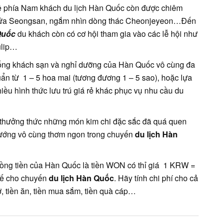
về phía Nam khách du lịch Hàn Quốc còn được chiêm
i lửa Seongsan, ngắm nhìn dòng thác Cheonjeyeon…Đến
Quốc
du khách còn có cơ hội tham gia vào các lễ hội như
ulip…
hống khách sạn và nghỉ dưỡng của Hàn Quốc vô cùng đa
ẩn từ 1 – 5 hoa mai (tương đương 1 – 5 sao), hoặc lựa
ều hình thức lưu trú giá rẻ khác phục vụ nhu cầu du
 thưởng thức những món kim chi đặc sắc đã quá quen
nướng vô cùng thơm ngon trong chuyến
du lịch Hàn
ồng tiền của Hàn Quốc là tiền WON có thỉ giá 1 KRW =
tế cho chuyến
du lịch Hàn Quốc
. Hãy tính chi phí cho cả
ở, tiền ăn, tiền mua sắm, tiền quà cáp…