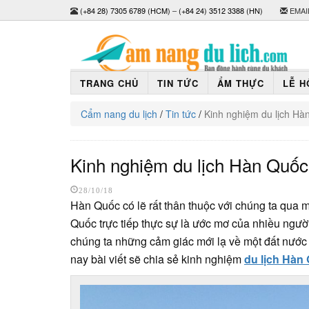
(+84 28) 7305 6789 (HCM)
–
(+84 24) 3512 3388 (HN)
EMAI
TRANG CHỦ
TIN TỨC
ẨM THỰC
LỄ H
Cẩm nang du lịch
/
Tin tức
/
Kinh nghiệm du lịch Hà
Kinh nghiệm du lịch Hàn Quốc
28/10/18
Hàn Quốc có lẽ rất thân thuộc với chúng ta qua
Quốc trực tiếp thực sự là ước mơ của nhiều ngư
chúng ta những cảm giác mới lạ về một đất nước
nay bài viết sẽ chia sẻ kinh nghiệm
du lịch Hàn