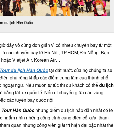
ệm du lịch Hàn Quốc
iờ đây vô cùng đơn giản vì có nhiều chuyến bay từ một
 là các chuyến bay từ Hà Nội, TP.HCM, Đà Nẵng. Bạn
 hoặc Vietjet Air, Korean Air…
Tour du lịch Hàn Quốc
tại đất nước của họ chúng ta sẽ
e điện phủ rộng khắp các điểm trung tâm của thành phố,
ạo ngoại ngữ. Nếu muốn tự túc thì du khách có thể
du lịch
ó bằng lái xe quốc tế. Nếu di chuyển giữa các vùng
oặc các tuyến bay quốc nội.
g
Tour Hàn Quốc
những điểm du lịch hấp dẫn nhất có lẽ
c ngắm nhìn những công trình cung điện cổ xưa, tham
am quan những công viên giải trí hiện đại bậc nhất thế