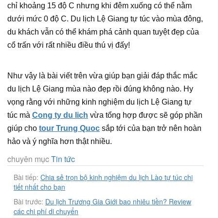
chỉ khoảng 15 độ C nhưng khi đêm xuống có thể nằm
dưới mức 0 độ C. Du lịch Lệ Giang tự túc vào mùa đông,
du khách vẫn có thể khám phá cảnh quan tuyệt đẹp của
cổ trấn với rất nhiều điều thú vị đấy!
Như vậy là bài viết trên vừa giúp bạn giải đáp thắc mắc
du lịch Lệ Giang mùa nào đẹp rồi đúng không nào. Hy
vọng rằng với những kinh nghiệm du lịch Lệ Giang tự
túc mà
Cong ty du lich
vừa tổng hợp được sẽ góp phần
giúp cho
tour Trung Quoc
sắp tới của bạn trở nên hoàn
hảo và ý nghĩa hơn thật nhiều.
chuyên mục
Tin tức
Bài tiếp:
Chia sẻ trọn bộ kinh nghiệm du lịch Lào tự túc chi
tiết nhất cho bạn
Bài trước:
Du lịch Trương Gia Giới bao nhiêu tiền? Review
các chi phí di chuyển