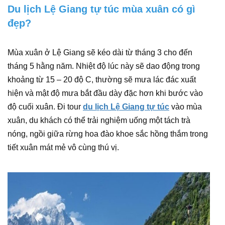
Du lịch Lệ Giang tự túc mùa xuân có gì
đẹp?
Mùa xuân ở Lệ Giang sẽ kéo dài từ tháng 3 cho đến
tháng 5 hằng năm. Nhiệt độ lúc này sẽ dao động trong
khoảng từ 15 – 20 độ C, thường sẽ mưa lác đác xuất
hiện và mật độ mưa bắt đầu dày đặc hơn khi bước vào
độ cuối xuân. Đi tour
du lịch Lệ Giang tự túc
vào mùa
xuân, du khách có thể trải nghiệm uống một tách trà
nóng, ngồi giữa rừng hoa đào khoe sắc hồng thắm trong
tiết xuân mát mẻ vô cùng thú vị.