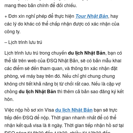
mang theo bản chính để đối chiếu.
+ Đơn xin nghỉ phép để thực hiện
Tour Nhật Bản
, hay
các lý do khác có thể chấp nhận được có xác nhận của
công ty.
– Lịch trình lưu trú
Lịch trình lưu trú trong chuyến
du lịch Nhật Bản
, bạn có
thể tải trên web của ĐSQ Nhật Bản, sẽ có bản mẫu khai
các điểm sẽ đến tham quan, và thông tin xác nhận đặt
phòng, vé máy bay trên đó. Nếu chỉ ghi chung chung
không chi tiết khả năng bị từ chối rất cao. Nếu là cặp vợ
chồng
du lịch Nhật Bản
thì thêm cả bản sao đăng ký kết
hôn.
Việc nộp hồ sơ xin Visa
du lịch Nhật Bản
bạn sẽ trực
tiếp đến ĐSQ để nộp. Thời gian nhanh nhất để có thể
nhận kết quả visa là 8 ngày. Thời gian tiếp nhận hồ sơ tại
ĐSQ sáng từ 8h30 đến 11h30, chiều từ 13h30 đến