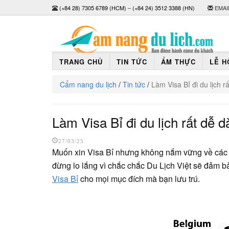
(+84 28) 7305 6789 (HCM)
–
(+84 24) 3512 3388 (HN)
EMAI
TRANG CHỦ
TIN TỨC
ẨM THỰC
LỄ H
Cẩm nang du lịch
/
Tin tức
/
Làm Visa Bỉ đi du lịch 
Làm Visa Bỉ đi du lịch rất dễ 
27/03/25
Muốn xin Visa Bỉ nhưng không nắm vững về các gi
đừng lo lắng vì chắc chắc Du Lịch Việt sẽ đảm b
Visa Bỉ
cho mọi mục đích mà bạn lưu trú.