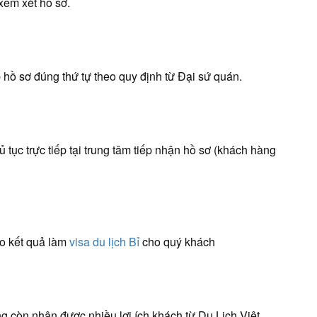
 xem xét hồ sơ.
 hồ sơ đúng thứ tự theo quy định từ Đại sứ quán.
 tục trực tiếp tại trung tâm tiếp nhận hồ sơ (khách hàng
áo kết quả làm
visa du lịch Bỉ
cho quý khách
g còn nhận được nhiều lợi ích khách từ Du Lịch Việt