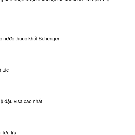
các nước thuộc khối Schengen
ự túc
lệ đậu visa cao nhất
 lưu trú