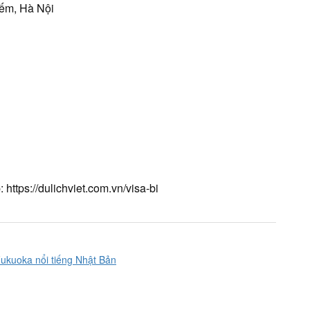
iếm, Hà Nội
https://dulichviet.com.vn/visa-bi
Fukuoka nổi tiếng Nhật Bản