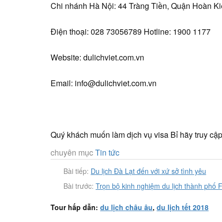
Chi nhánh Hà Nội: 44 Tràng Tiền, Quận Hoàn K
Điện thoại: 028 73056789 Hotline: 1900 1177
Website: dulichviet.com.vn
Email: info@dulichviet.com.vn
Quý khách muốn làm dịch vụ visa Bỉ hãy truy cập: 
chuyên mục
Tin tức
Bài tiếp:
Du lịch Đà Lạt đến với xứ sở tình yêu
Bài trước:
Trọn bộ kinh nghiệm du lịch thành phố 
Tour hấp dẫn:
du lịch châu âu
,
du lịch tết 2018