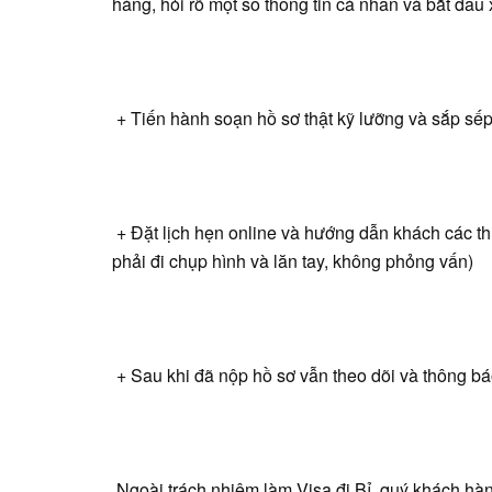
hàng, hỏi rõ một số thông tin cá nhân và bắt đầu
+ Tiến hành soạn hồ sơ thật kỹ lưỡng và sắp sếp
+ Đặt lịch hẹn online và hướng dẫn khách các thủ
phải đi chụp hình và lăn tay, không phỏng vấn)
+ Sau khi đã nộp hồ sơ vẫn theo dõi và thông b
Ngoài trách nhiệm làm Visa đi Bỉ, quý khách hàn