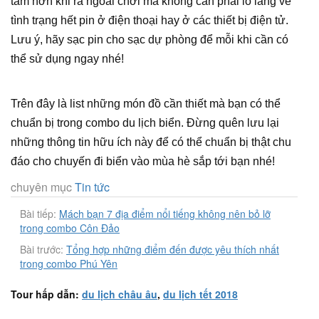
tâm hơn khi ra ngoài chơi mà không cần phải lo lắng về
tình trạng hết pin ở điện thoại hay ở các thiết bị điện tử.
Lưu ý, hãy sạc pin cho sạc dự phòng để mỗi khi cần có
thể sử dụng ngay nhé!
Trên đây là list những món đồ cần thiết mà bạn có thể
chuẩn bị trong combo du lịch biển. Đừng quên lưu lại
những thông tin hữu ích này để có thể chuẩn bị thật chu
đáo cho chuyến đi biển vào mùa hè sắp tới bạn nhé!
chuyên mục
Tin tức
Bài tiếp:
Mách bạn 7 địa điểm nổi tiếng không nên bỏ lỡ
trong combo Côn Đảo
Bài trước:
Tổng hợp những điểm đến được yêu thích nhất
trong combo Phú Yên
Tour hấp dẫn:
du lịch châu âu
,
du lịch tết 2018