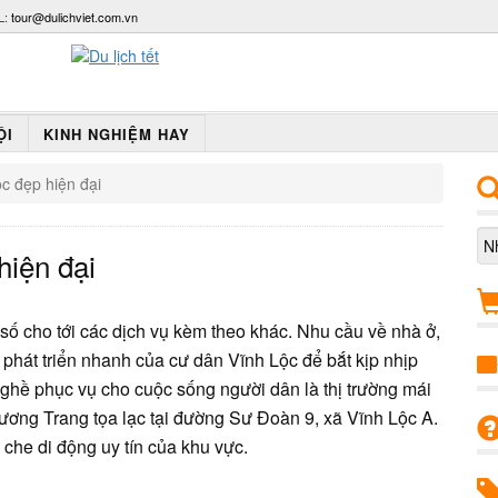
L:
tour@dulichviet.com.vn
ỘI
KINH NGHIỆM HAY
c đẹp hiện đại
hiện đại
n số cho tới các dịch vụ kèm theo khác. Nhu cầu về nhà ở,
phát triển nhanh của cư dân Vĩnh Lộc để bắt kịp nhịp
hề phục vụ cho cuộc sống người dân là thị trường mái
ương Trang tọa lạc tại đường Sư Đoàn 9, xã Vĩnh Lộc A.
i che di động uy tín của khu vực.