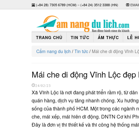
(+84 28) 7305 6789 (HCM)
–
(+84 24) 3512 3388 (HN)
EMAI
TRANG CHỦ
TIN TỨC
ẨM THỰC
LỄ H
Cẩm nang du lịch
/
Tin tức
/
Mái che di động Vĩnh Lộ
Mái che di động Vĩnh Lộc đẹp 
24/02/23
Xã Vĩnh Lộc là nơi đang phát triển rầm rộ, từ dâ
quán hàng, dịch vụ tăng nhanh chóng. Xu hướng 
sống của thành phố HCM. Một trong các ngành ng
che, mái xếp, mái hiên di động. DNTN Cơ khí Ph
Đây là đơn vị thi thiết kế và thi công hệ thống má