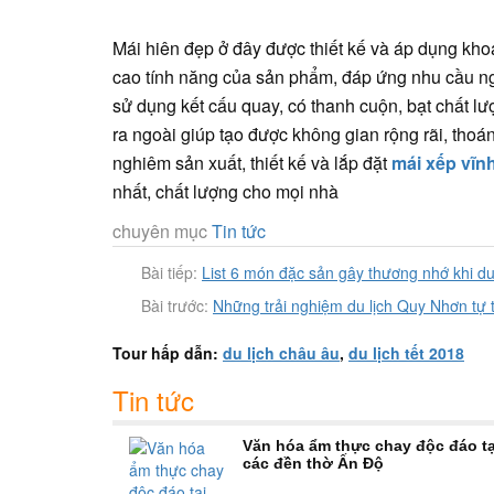
Mái hiên đẹp ở đây được thiết kế và áp dụng kh
cao tính năng của sản phẩm, đáp ứng nhu cầu ng
sử dụng kết cấu quay, có thanh cuộn, bạt chất l
ra ngoài giúp tạo được không gian rộng rãi, thoá
nghiêm sản xuất, thiết kế và lắp đặt
mái xếp vĩnh
nhất, chất lượng cho mọi nhà
chuyên mục
Tin tức
Bài tiếp:
List 6 món đặc sản gây thương nhớ khi du
Bài trước:
Những trải nghiệm du lịch Quy Nhơn tự
Tour hấp dẫn:
du lịch châu âu
,
du lịch tết 2018
Tin tức
Văn hóa ẩm thực chay độc đáo tạ
các đền thờ Ấn Độ