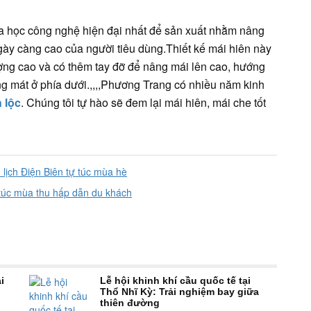
oa học công nghệ hiện đại nhất để sản xuất nhằm nâng
ày càng cao của người tiêu dùng.Thiết kế mái hiên này
ượng cao và có thêm tay đỡ để nâng mái lên cao, hướng
ng mát ở phía dưới.,,,,Phương Trang có nhiều năm kinh
 lộc
. Chúng tôi tự hào sẽ đem lại mái hiên, mái che tốt
 lịch Điện Biên tự túc mùa hè
 túc mùa thu hấp dẫn du khách
i
Lễ hội khinh khí cầu quốc tế tại
Thổ Nhĩ Kỳ: Trải nghiệm bay giữa
thiên đường