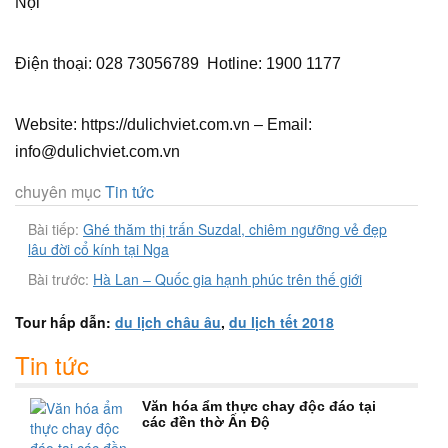
Nội
Điện thoại: 028 73056789 Hotline: 1900 1177
Website: https://dulichviet.com.vn – Email:
info@dulichviet.com.vn
chuyên mục
Tin tức
Bài tiếp:
Ghé thăm thị trấn Suzdal, chiêm ngưỡng vẻ đẹp
lâu đời cổ kính tại Nga
Bài trước:
Hà Lan – Quốc gia hạnh phúc trên thế giới
Tour hấp dẫn:
du lịch châu âu
,
du lịch tết 2018
Tin tức
Văn hóa ẩm thực chay độc đáo tại
các đền thờ Ấn Độ