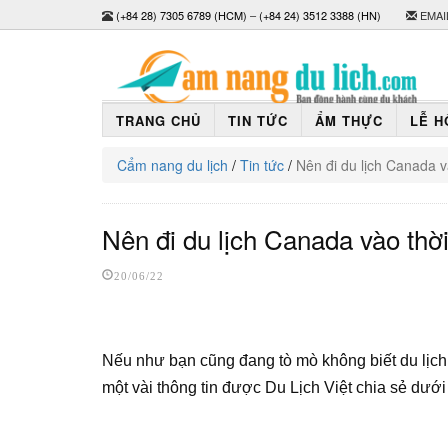
(+84 28) 7305 6789 (HCM)
–
(+84 24) 3512 3388 (HN)
EMAI
TRANG CHỦ
TIN TỨC
ẨM THỰC
LỄ H
Cẩm nang du lịch
/
Tin tức
/
Nên đi du lịch Canada 
Nên đi du lịch Canada vào thờ
20/06/22
Nếu như bạn cũng đang tò mò không biết du lịc
một vài thông tin được Du Lịch Việt chia sẻ dưới 