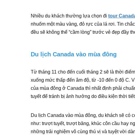
Nhiều du khách thường lựa chọn đi
tour Canad
nhuốm một màu vàng, đỏ rực của lá rơi. Tin chắ
đều sẽ không thể “cầm lòng” trước vẻ đẹp đầy t
Du lịch Canada vào mùa đông
Từ tháng 11 cho đến cuối tháng 2 sẽ là thời đi
xuống mức thấp đến âm độ, từ -10 đến 0 độ C. V
của mùa đông ở Canada thì nhất định phải chuẩn 
tuyết để tránh bị ảnh hưởng do điều kiện thời tiết
Du lịch Canada vào mùa đông, du khách sẽ có c
như: trượt tuyết, trượt băng, khúc côn cầu hay ng
những trải nghiệm vô cùng thú vị và tuyệt vời d