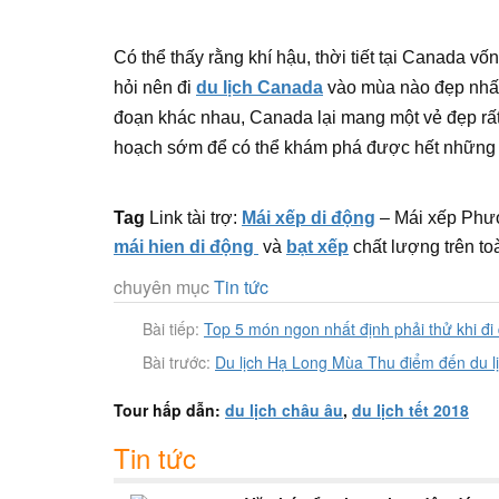
Có thể thấy rằng khí hậu, thời tiết tại Canada v
hỏi nên đi
du lịch Canada
vào mùa nào đẹp nhất 
đoạn khác nhau, Canada lại mang một vẻ đẹp rất 
hoạch sớm để có thể khám phá được hết những đi
Tag
Link tài trợ:
Mái xếp di động
– Mái xếp Phư
mái hien di động
và
bạt xếp
chất lượng trên to
chuyên mục
Tin tức
Bài tiếp:
Top 5 món ngon nhất định phải thử khi đi 
Bài trước:
Du lịch Hạ Long Mùa Thu điểm đến du lị
Tour hấp dẫn:
du lịch châu âu
,
du lịch tết 2018
Tin tức