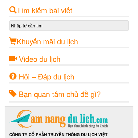
Tìm kiếm bài viết
Khuyến mãi du lịch
Video du lịch
Hỏi – Đáp du lịch
Bạn quan tâm chủ đề gì?
CÔNG TY CỔ PHẦN TRUYỀN THÔNG DU LỊCH VIỆT